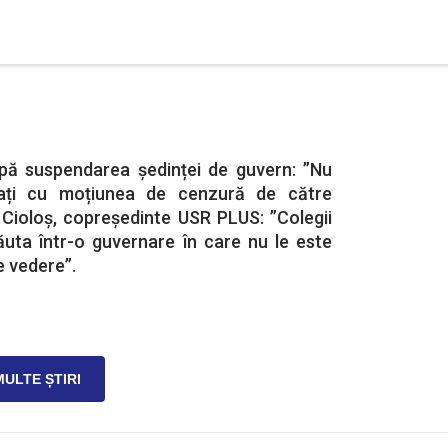
upă suspendarea ședinței de guvern: ”Nu
ați cu moțiunea de cenzură de către
 Cioloș, copreședinte USR PLUS: ”Colegii
ăuta într-o guvernare în care nu le este
e vedere”.
MULTE ȘTIRI