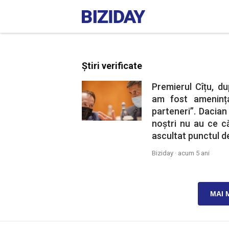
Știri verificate
Premierul Cîțu, d
am fost ameninț
parteneri”. Dacian
noștri nu au ce c
ascultat punctul d
Biziday ·
acum 5 ani
MAI 