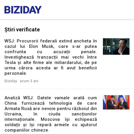
Știri verificate
WSJ: Procurorii federali extind ancheta în
cazul lui Elon Musk, care s-ar putea
confrunta cu acuzații penale.
Investighează tranzacții mai vechi între
Tesla și alte firme ale miliardarului, de pe
urma cărora acesta ar fi avut beneficii
personale.
Biziday ·
acum 3 ani
Analiză WSJ. Datele vamale arată cum
China furnizează tehnologia de care
Armata Rusă are nevoie pentru războiul din
Ucraina, în ciuda sancțiunilor
internaționale. Moscova își echipează
soldații și își repară armele cu ajutorul
companiilor chineze.