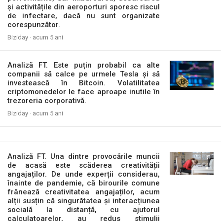
și activitățile din aeroporturi sporesc riscul
de infectare, dacă nu sunt organizate
corespunzător.
Biziday ·
acum 5 ani
Analiză FT. Este puțin probabil ca alte
companii să calce pe urmele Tesla și să
investească în Bitcoin. Volatilitatea
criptomonedelor le face aproape inutile în
trezoreria corporativă.
Biziday ·
acum 5 ani
Analiză FT. Una dintre provocările muncii
de acasă este scăderea creativității
angajaților. De unde experții considerau,
înainte de pandemie, că birourile comune
frânează creativitatea angajaților, acum
alții susțin că singurătatea și interacțiunea
socială la distanță, cu ajutorul
calculatoarelor, au redus stimulii