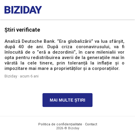
Știri verificate
Analiză Deutsche Bank. ”Era globalizării” va lua sfârșit,
după 40 de ani. După criza coronavirusului, va fi
înlocuită de o ”eră a dezordinii”, în care milenialii vor
opta pentru redistribuirea averii de la generațiile mai în
vârstă la cele tinere, prin toleranță la inflație și o
impozitare mai mare a proprietăților și a corporațiilor.
Biziday ·
acum 6 ani
MAI MULTE ȘTIRI
Politica de confidențialitate
·
Contact
2026 © Biziday