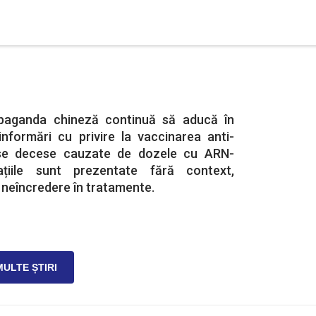
paganda chineză continuă să aducă în
informări cu privire la vaccinarea anti-
use decese cauzate de dozele cu ARN-
ațiile sunt prezentate fără context,
 neîncredere în tratamente.
MULTE ȘTIRI