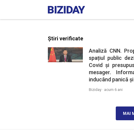
Știri verificate
Analiză CNN. Pro
spațiul public dez
Covid și presup
mesager. Inform
inducând panică și
Biziday ·
acum 6 ani
MAI 