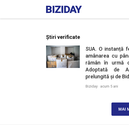
Știri verificate
SUA. O instanță f
amânarea cu până
rămân în urmă cu
Adoptată de Ad
prelungită și de Bi
Biziday ·
acum 5 ani
MAI 