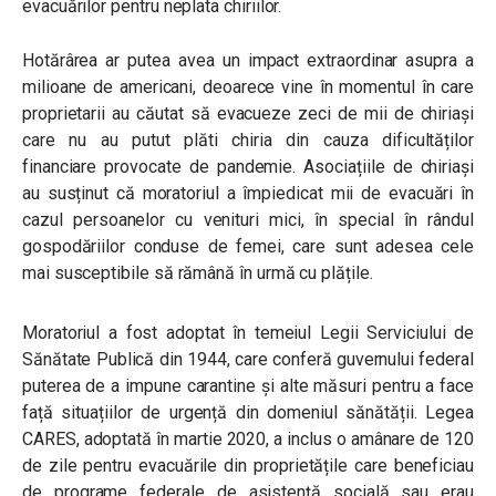
evacuărilor pentru neplata chiriilor.
Hotărârea ar putea avea un impact extraordinar asupra a
milioane de americani, deoarece vine în momentul în care
proprietarii au căutat să evacueze zeci de mii de chiriași
care nu au putut plăti chiria din cauza dificultăților
financiare provocate de pandemie. Asociațiile de chiriași
au susținut că moratoriul a împiedicat mii de evacuări în
cazul persoanelor cu venituri mici, în special în rândul
gospodăriilor conduse de femei, care sunt adesea cele
mai susceptibile să rămână în urmă cu plățile.
Moratoriul a fost adoptat în temeiul Legii Serviciului de
Sănătate Publică din 1944, care conferă guvernului federal
puterea de a impune carantine și alte măsuri pentru a face
față situațiilor de urgență din domeniul sănătății. Legea
CARES, adoptată în martie 2020, a inclus o amânare de 120
de zile pentru evacuările din proprietățile care beneficiau
de programe federale de asistență socială sau erau