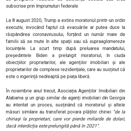
subscrise prin împrumuturi federale.
La 8 august 2020, Trump a extins moratoriul printr-un ordin
executiv, invocând faptul că evacuările ar putea duce la
răspândirea coronavirusului, forțând un număr mare de
familii să se mute în alte spații sau să supraaglomereze
locuințele. La scurt timp după preluarea mandatului,
președintele Biden a prelungit moratoriul, în ciuda
obiecțiilor proprietarilor, ale agenților imobiliari și ale
proprietarilor de complexe rezidențiale, care au susținut că
este o ingerință nedreaptă pe piața liberă.
În noiembrie anul trecut, Asociația Agenților Imobiliari din
Alabama și un grup similar de agenți imobiliari din Georgia
au intentat un proces, susținând că moratoriul și altele
măsuri similare au transferat povara plăților chiriei
“
de la
chiriași la proprietari, care vor pierde miliarde de dolari,
dacă interdicția este prelungită până în 2021
”.