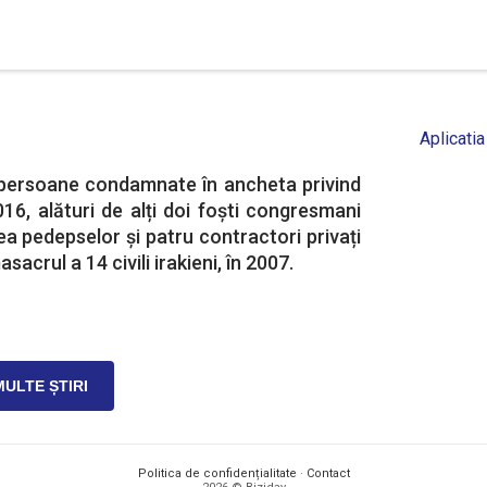
Aplicatia
 persoane condamnate în ancheta privind
016, alături de alți doi foști congresmani
a pedepselor și patru contractori privați
crul a 14 civili irakieni, în 2007.
MULTE ȘTIRI
Politica de confidențialitate
·
Contact