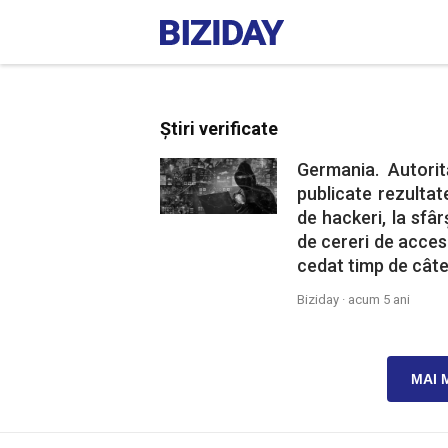
Știri verificate
Germania. Autorit
publicate rezultat
de hackeri, la sfâr
de cereri de accesa
cedat timp de câte
Biziday ·
acum 5 ani
MAI 