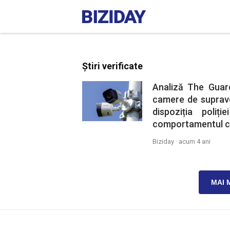
Știri verificate
Analiză The Guar
camere de suprave
dispoziția poli
comportamentul civ
Biziday ·
acum 4 ani
MAI 