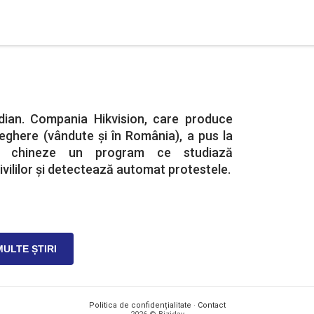
dian. Compania Hikvision, care produce
ghere (vândute și în România), a pus la
ției chineze un program ce studiază
ililor și detectează automat protestele.
MULTE ȘTIRI
Politica de confidențialitate
·
Contact