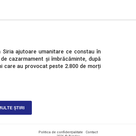
n Siria ajutoare umanitare ce constau în
e de cazarmament și îmbrăcăminte, după
ni care au provocat peste 2.800 de morți
MULTE ȘTIRI
Politica de confidențialitate
·
Contact