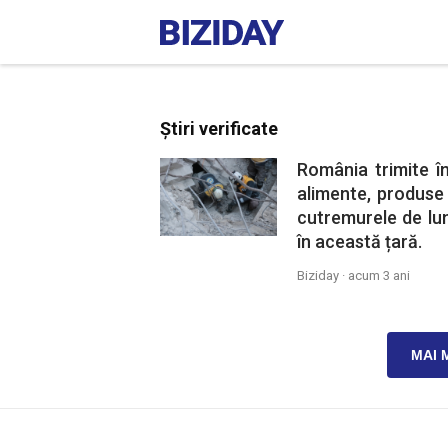
Știri verificate
România trimite î
alimente, produs
cutremurele de lu
în această țară.
Biziday ·
acum 3 ani
MAI 