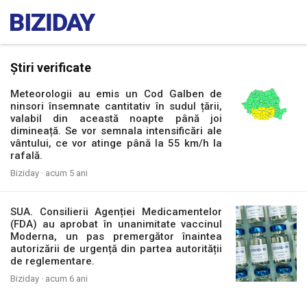
Știri verificate
Meteorologii au emis un Cod Galben de
ninsori însemnate cantitativ în sudul țării,
valabil din această noapte până joi
dimineață. Se vor semnala intensificări ale
vântului, ce vor atinge până la 55 km/h la
rafală.
Biziday ·
acum 5 ani
SUA. Consilierii Agenției Medicamentelor
(FDA) au aprobat în unanimitate vaccinul
Moderna, un pas premergător înaintea
autorizării de urgență din partea autorității
de reglementare.
Biziday ·
acum 6 ani