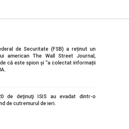
Federal de Securitate (FSB) a reținut un
ului american The Wall Street Journal,
de că este spion și “a colectat informații
UA.
 20 de deţinuţi ISIS au evadat dintr-o
nd de cutremurul de ieri.