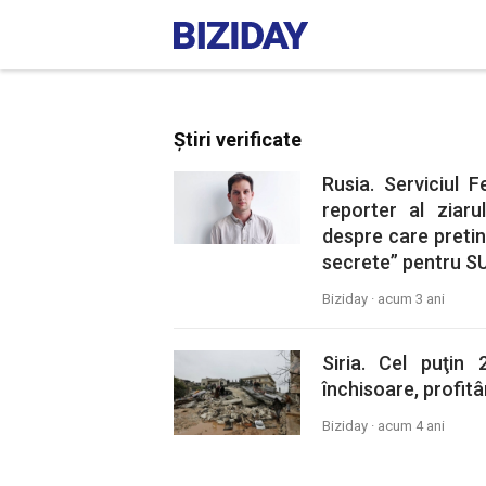
Știri verificate
Rusia. Serviciul 
reporter al ziar
despre care pretin
secrete” pentru S
Biziday ·
acum 3 ani
Siria. Cel puţin
închisoare, profitâ
Biziday ·
acum 4 ani