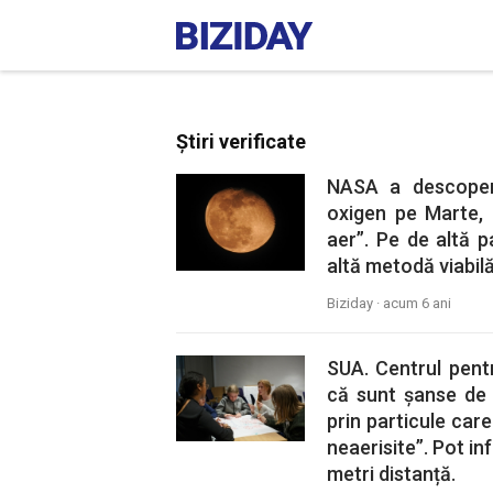
Știri verificate
NASA a descoper
oxigen pe Marte,
aer”. Pe de altă 
altă metodă viabilă
Biziday ·
acum 6 ani
SUA. Centrul pentr
că sunt șanse de r
prin particule care 
neaerisite”. Pot in
metri distanță.