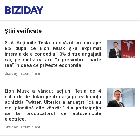
Știri verificate
SUA. Acțiunile Tesla au scăzut cu aproape
8% după ce Elon Musk și-a exprimat
intenția de a concedia 10% dintre angajații
săi, pe motiv că are “o presimțire foarte
rea” în ceea ce privește economia.
Biziday ·
acum 4 ani
Elon Musk a vândut acțiuni Tesla de 4
miliarde de dolari pentru a-și putea finanța
achiziția Twitter. Ulterior a anunțat “că nu
mai planifică alte vânzări” din participația
sa la producătorul de autovehicule
electrice.
Biziday ·
acum 4 ani