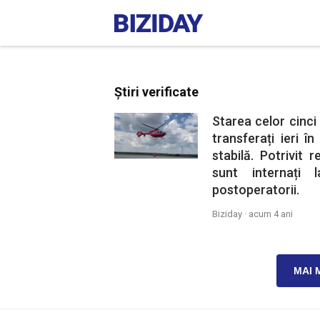
Știri verificate
Starea celor cinci 
transferați ieri 
stabilă. Potrivit r
sunt internați 
postoperatorii.
Biziday ·
acum 4 ani
MAI 