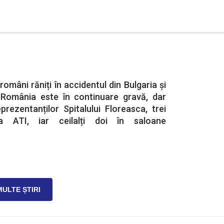
români răniți în accidentul din Bulgaria și
în România este în continuare gravă, dar
eprezentanților Spitalului Floreasca, trei
la ATI, iar ceilalți doi în saloane
MULTE ȘTIRI