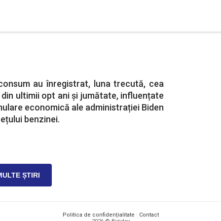
consum au înregistrat, luna trecută, cea
in ultimii opt ani și jumătate, influențate
mulare economică ale administrației Biden
rețului benzinei.
MULTE ȘTIRI
Politica de confidențialitate
·
Contact