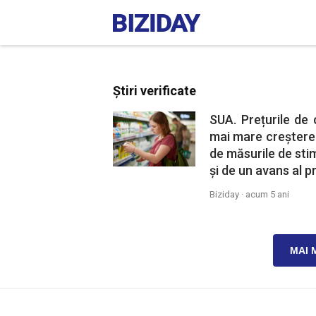
Știri verificate
SUA. Prețurile de 
mai mare creștere d
de măsurile de sti
și de un avans al p
Biziday ·
acum 5 ani
MAI 