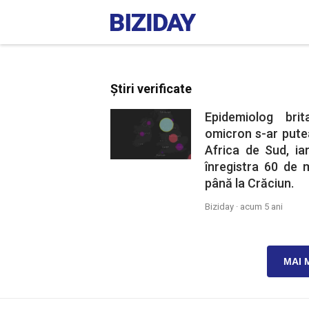
Știri verificate
Epidemiolog brit
omicron s-ar putea
Africa de Sud, ia
înregistra 60 de 
până la Crăciun.
Biziday ·
acum 5 ani
MAI 