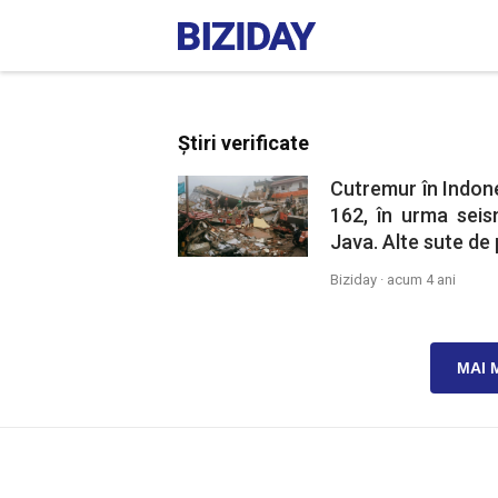
Știri verificate
Cutremur în Indone
162, în urma seis
Java. Alte sute de
Biziday ·
acum 4 ani
MAI 