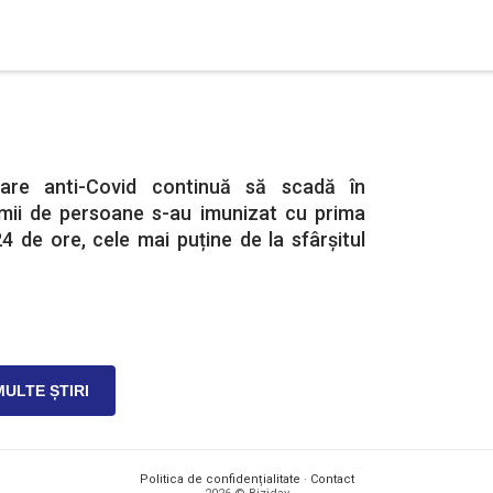
nare anti-Covid continuă să scadă în
mii de persoane s-au imunizat cu prima
24 de ore, cele mai puține de la sfârșitul
MULTE ȘTIRI
Politica de confidențialitate
·
Contact