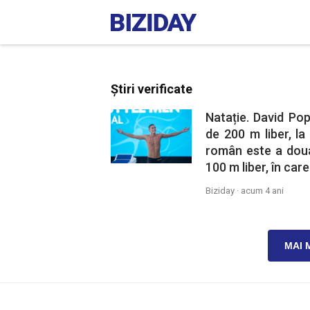
Știri verificate
Natație. David Pop
de 200 m liber, l
român este a doua
100 m liber, în care
Biziday ·
acum 4 ani
MAI 