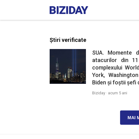
Știri verificate
SUA. Momente de
atacurilor din 1
complexului Worl
York, Washington 
Biden și foștii șef
Biziday ·
acum 5 ani
MAI 