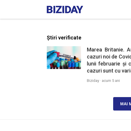
Știri verificate
Marea Britanie. A
cazuri noi de Covid
lunii februarie și
cazuri sunt cu var
Biziday ·
acum 5 ani
MAI 