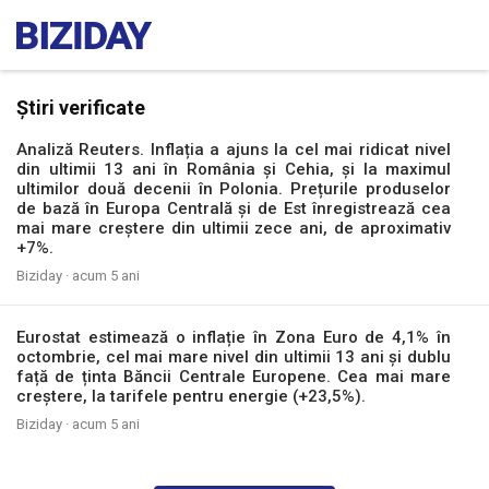
Știri verificate
Analiză Reuters. Inflația a ajuns la cel mai ridicat nivel
din ultimii 13 ani în România și Cehia, și la maximul
ultimilor două decenii în Polonia. Prețurile produselor
de bază în Europa Centrală și de Est înregistrează cea
mai mare creștere din ultimii zece ani, de aproximativ
+7%.
Biziday ·
acum 5 ani
Eurostat estimează o inflație în Zona Euro de 4,1% în
octombrie, cel mai mare nivel din ultimii 13 ani și dublu
față de ținta Băncii Centrale Europene. Cea mai mare
creștere, la tarifele pentru energie (+23,5%).
Biziday ·
acum 5 ani