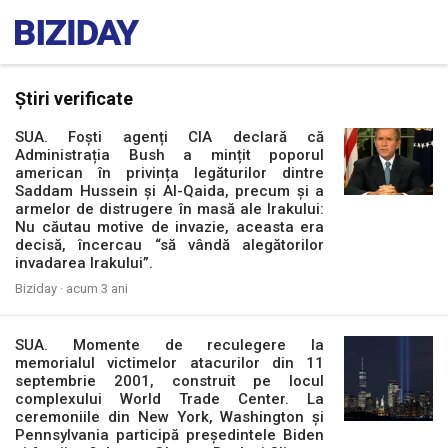
Știri verificate
SUA. Foști agenți CIA declară că
Administrația Bush a mințit poporul
american în privința legăturilor dintre
Saddam Hussein și Al-Qaida, precum și a
armelor de distrugere în masă ale Irakului:
Nu căutau motive de invazie, aceasta era
decisă, încercau “să vândă alegătorilor
invadarea Irakului”.
Biziday ·
acum 3 ani
SUA. Momente de reculegere la
memorialul victimelor atacurilor din 11
septembrie 2001, construit pe locul
complexului World Trade Center. La
ceremoniile din New York, Washington și
Pennsylvania participă președintele Biden