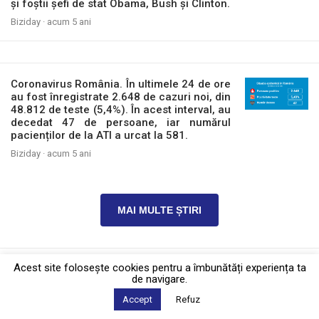
și foștii șefi de stat Obama, Bush și Clinton.
Biziday ·
acum 5 ani
Coronavirus România. În ultimele 24 de ore
au fost înregistrate 2.648 de cazuri noi, din
48.812 de teste (5,4%). În acest interval, au
decedat 47 de persoane, iar numărul
pacienților de la ATI a urcat la 581.
Biziday ·
acum 5 ani
MAI MULTE ȘTIRI
Acest site foloseşte cookies pentru a îmbunătăți experiența ta
Politica de confidențialitate
·
Contact
2026 © Biziday
de navigare.
Accept
Refuz