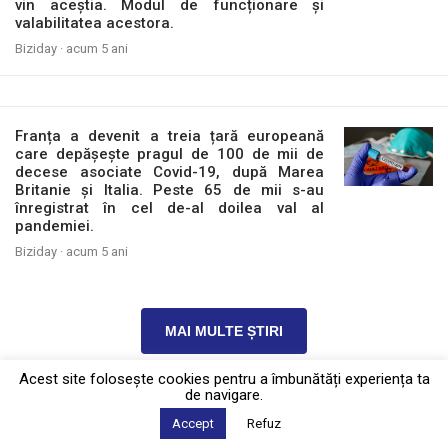
vin aceștia. Modul de funcționare și
valabilitatea acestora.
Biziday ·
acum 5 ani
Franța a devenit a treia țară europeană
care depășește pragul de 100 de mii de
decese asociate Covid-19, după Marea
Britanie și Italia. Peste 65 de mii s-au
înregistrat în cel de-al doilea val al
pandemiei.
Biziday ·
acum 5 ani
MAI MULTE ȘTIRI
Acest site foloseşte cookies pentru a îmbunătăți experiența ta
de navigare.
Politica de confidențialitate
·
Contact
Accept
Refuz
2026 © Biziday