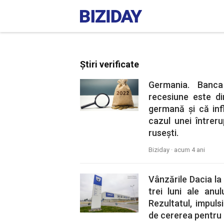
Știri verificate
Germania. Banca
recesiune este d
germană și că inf
cazul unei întrer
rusești.
Biziday ·
acum 4 ani
Vânzările Dacia la
trei luni ale anu
Rezultatul, impuls
de cererea pentru 