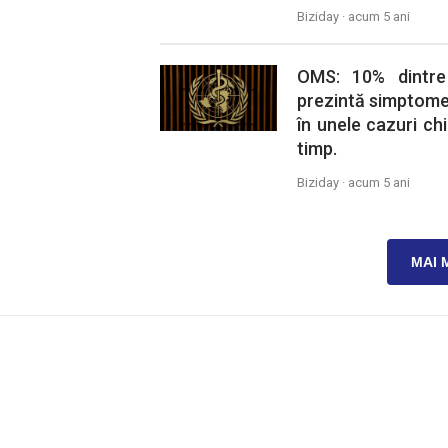
Biziday ·
acum 5 ani
OMS: 10% dintre
prezintă simptome 
în unele cazuri ch
timp.
Biziday ·
acum 5 ani
MAI 