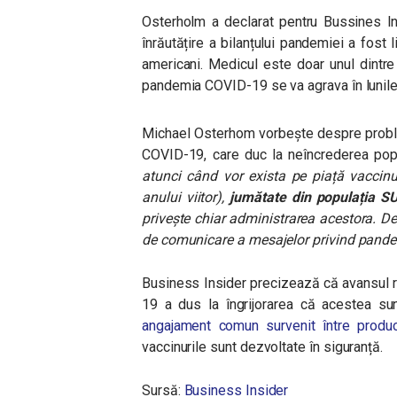
Osterholm a declarat pentru Bussines In
înrăutățire a bilanțului pandemiei a fost 
americani. Medicul este doar unul dintre
pandemia COVID-19 se va agrava în lunile
Michael Osterhom vorbește despre proble
COVID-19, care duc la neîncrederea popu
atunci când vor exista pe piață vaccinu
anului viitor),
jumătate din populația S
privește chiar administrarea acestora. 
de comunicare a mesajelor privind pandem
Business Insider precizează că avansul ra
19 a dus la îngrijorarea că acestea sun
angajament comun survenit între produc
vaccinurile sunt dezvoltate în siguranță.
Sursă:
Business Insider