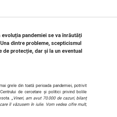
 evoluția pandemiei se va înrăutăți
 Una dintre probleme, scepticismul
e de protecție, dar și la un eventual
ai grele din toată perioada pandemiei, potrivit
entrului de cercetare și politici privind bolile
nesota.
„Vineri, am avut 70.000 de cazuri, bilanț
re îl văzusem în iulie. Vom vedea cifre mult,