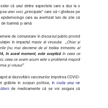
sider că unul dintre aspectele care a dus la o
lipsa unei voci „principale” care să-i ghideze pe
 epidemiologii care au avertizat luni de zile că
 de toamnă și iarnă.
mele de comunicare în discursul public privind
lației în impactul masiv al virusului:
„Chiar și
rile (nu mai devreme de al treilea trimestru al
UA, în acest moment, este sceptică
în ceea ce
Deci, ceea ce avem acum este o problemă majoră
ia și virusul”
.
pid al dezvoltării vaccinurilor împotriva COVID-
t grăbite în scopuri politice,
în ciuda unui rar
ătorii
de medicamente că se vor asigura că