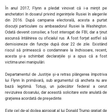
În anul 2017, Flynn a pledat vinovat că i-a mințit pe
anchetatori în dosarul privind ingerințele Rusiei în alegerile
din 2016. După campania electorală, acesta a purtat
discuții particulare cu ambasadorul Rusiei la Washington.
Odată devenit consilier, a fost interogat de FBI, dar a ținut
ascunsă întâlnirea cu oficialul rus. A fost forțat astfel să
demisioneze din funcție după doar 22 de zile. Existând
riscul să primească o condamnare la închisoare, recent,
acesta și-a schimbat declarațiile și a spus că a fost
victima unei manipulări.
Departamentul de Justiție şi-a retras plângerea împotriva
lui Flynn în primăvară, sub argumentul că ancheta nu are
bază legitimă. Totuși, un judecător federal a cerut
revizuirea dosarului, dar această solicitare este anulată de
grațierea acordată de președinte.
Este cel de-al doilea apropiat al lui Donald Trump grațiat de