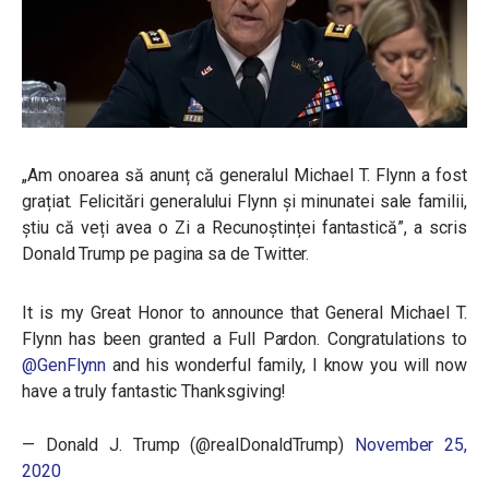
„Am onoarea să anunț că generalul Michael T. Flynn a fost
grațiat. Felicitări generalului Flynn și minunatei sale familii,
știu că veți avea o Zi a Recunoștinței fantastică”, a scris
Donald Trump pe pagina sa de Twitter.
It is my Great Honor to announce that General Michael T.
Flynn has been granted a Full Pardon. Congratulations to
@GenFlynn
and his wonderful family, I know you will now
have a truly fantastic Thanksgiving!
— Donald J. Trump (@realDonaldTrump)
November 25,
2020