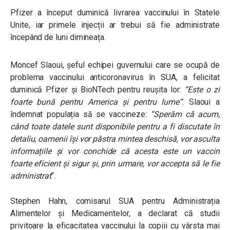
Pfizer a început duminică livrarea vaccinului în Statele
Unite, iar primele injecții ar trebui să fie administrate
începând de luni dimineața.
Moncef Slaoui, șeful echipei guvernului care se ocupă de
problema vaccinului anticoronavirus în SUA, a felicitat
duminică Pfizer și BioNTech pentru reușita lor:
“Este o zi
foarte bună pentru America și pentru lume”
. Slaoui a
îndemnat populația să se vaccineze:
“Sperăm că acum,
când toate datele sunt disponibile pentru a fi discutate în
detaliu, oamenii își vor păstra mintea deschisă, vor asculta
informațiile și vor conchide că acesta este un vaccin
foarte eficient și sigur și, prin urmare, vor accepta să le fie
administrat
“.
Stephen Hahn, comisarul SUA pentru Administrația
Alimentelor și Medicamentelor, a declarat că studii
privitoare la eficacitatea vaccinului la copiii cu vârsta mai