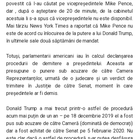
povestit că l-au căutat pe vicepreședintele Mike Pence,
dar , după o așteptare de 20 de minute, de la cabinetul
acestuia li s-a spus că vicepreședintele nu este disponibil.
Mai târziu News York Times a raportat că Mike Pence nu
este de acord cu înlocuirea de la putere a lui Donald Trump,
în ultimele sale două săptămâni de mandat.
Totuși, parlamentarii americani iau în calcul declanșarea
procedurii de demitere a președintelui. Aceasta ar
presupune o punere sub acuzare de către Camera
Reprezentanților, urmată de o judecare și un verdict de
trimitere în Justiție de către Senat, moment în care
președintele ar fi demis.
Donald Trump a mai trecut printr-o astfel de procedură
acum mai puțin de un an – pe 18 decembrie 2019 el a fost
pus sub acuzare de către Cameră (dominată de democrați)
dar a fost achitat de către Senat pe 5 februarie 2020. Nu
este clar dacă o astfel de procedură s-ar putea desfășura