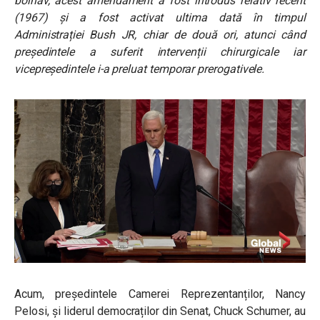
bolnav, acest amendament a fost introdus relativ recent
(1967) și a fost activat ultima dată în timpul
Administrației Bush JR, chiar de două ori, atunci când
președintele a suferit intervenții chirurgicale iar
vicepreședintele i-a preluat temporar prerogativele.
Acum, președintele Camerei Reprezentanților, Nancy
Pelosi, și liderul democraților din Senat, Chuck Schumer, au