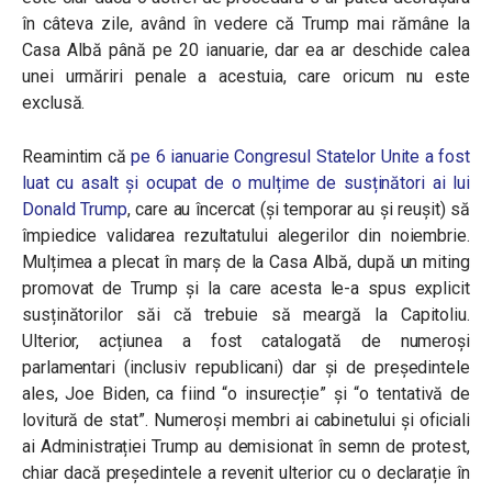
în câteva zile, având în vedere că Trump mai rămâne la
Casa Albă până pe 20 ianuarie, dar ea ar deschide calea
unei urmăriri penale a acestuia, care oricum nu este
exclusă.
Reamintim că
pe 6 ianuarie Congresul Statelor Unite a fost
luat cu asalt și ocupat de o mulțime de susținători ai lui
Donald Trump
, care au încercat (și temporar au și reușit) să
împiedice validarea rezultatului alegerilor din noiembrie.
Mulțimea a plecat în marș de la Casa Albă, după un miting
promovat de Trump și la care acesta le-a spus explicit
susținătorilor săi că trebuie să meargă la Capitoliu.
Ulterior, acțiunea a fost catalogată de numeroși
parlamentari (inclusiv republicani) dar și de președintele
ales, Joe Biden, ca fiind “o insurecție” și “o tentativă de
lovitură de stat”. Numeroși membri ai cabinetului și oficiali
ai Administrației Trump au demisionat în semn de protest,
chiar dacă președintele a revenit ulterior cu o declarație în