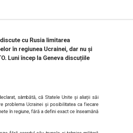
discute cu Rusia limitarea
elor în regiunea Ucrainei, dar nu și
O. Luni încep la Geneva discuțiile
eclarat, sâmbătă, că Statele Unite și aliații săi
e problema Ucrainei și posibilitatea ca fiecare
hete în regiune, fără a defini exact ce înseamănă