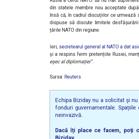
Rusia a cerut NATO să nu mai suplimente
din statele membre nou acceptate după 1
însă că, în cadrul discuțiilor ce urmează
dispuse să discute limitele desfășurării
țările NATO din regiune.
Ieri,
secretearul general al NATO a dat asi
și a respins ferm pretențiile Rusiei, me
eșec al diplomației”
.
Sursa:
Reuters
Echipa Biziday nu a solicitat și n
fonduri guvernamentale. Spațiile d
neinvazivă.
Dacă îți place ce facem, poți c
Biziday.