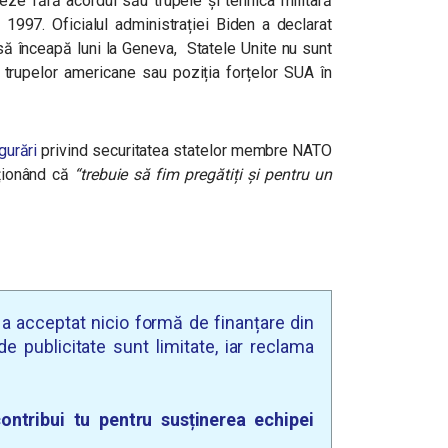
ze fără acordul său trupele și tehnica militară
997. Oficialul administrației Biden a declarat
 să înceapă luni la Geneva, Statele Unite nu sunt
 trupelor americane sau poziția forțelor SUA în
gurări
privind securitatea statelor membre NATO
nționând că
“trebuie să fim pregătiți și pentru un
u a acceptat nicio formă de finanțare din
e publicitate sunt limitate, iar reclama
ontribui tu pentru susținerea echipei