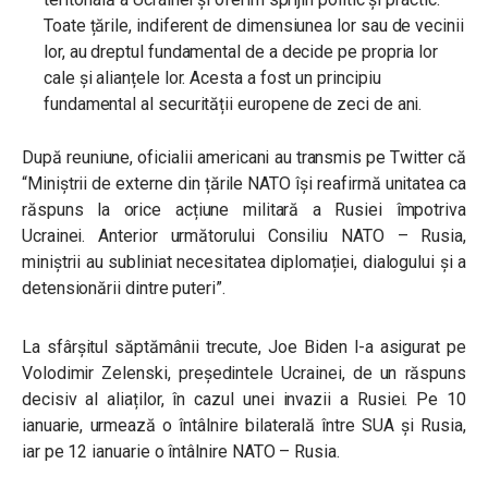
Toate țările, indiferent de dimensiunea lor sau de vecinii
lor, au dreptul fundamental de a decide pe propria lor
cale și alianțele lor. Acesta a fost un principiu
fundamental al securității europene de zeci de ani.
După reuniune, oficialii americani au transmis pe Twitter că
“
Miniștrii de externe din țările NATO își reafirmă unitatea ca
răspuns la orice acțiune militară a Rusiei împotriva
Ucrainei. Anterior următorului Consiliu NATO – Rusia,
miniștrii au subliniat necesitatea diplomației, dialogului și a
detensionării dintre puteri
”.
La sfârșitul săptămânii trecute, Joe Biden l-a asigurat pe
Volodimir Zelenski, președintele Ucrainei, de un răspuns
decisiv al aliaților, în cazul unei invazii a Rusiei. Pe 10
ianuarie, urmează o întâlnire bilaterală între SUA și Rusia,
iar pe 12 ianuarie o întâlnire NATO – Rusia.