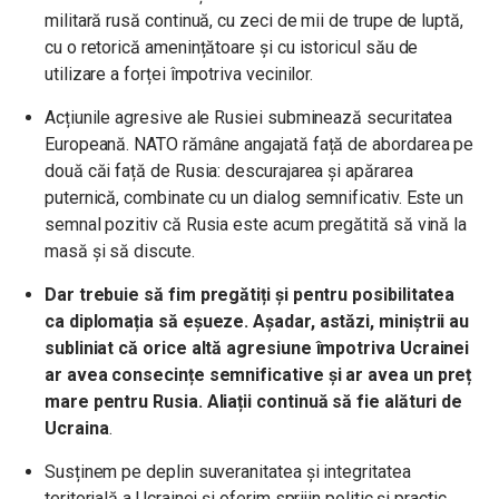
militară rusă continuă, cu zeci de mii de trupe de luptă,
cu o retorică amenințătoare și cu istoricul său de
utilizare a forței împotriva vecinilor.
Acțiunile agresive ale Rusiei subminează securitatea
Europeană. NATO rămâne angajată față de abordarea pe
două căi față de Rusia: descurajarea și apărarea
puternică, combinate cu un dialog semnificativ. Este un
semnal pozitiv că Rusia este acum pregătită să vină la
masă și să discute.
Dar trebuie să fim pregătiți și pentru posibilitatea
ca diplomația să eșueze. Așadar, astăzi, miniștrii au
subliniat că orice altă agresiune împotriva Ucrainei
ar avea consecințe semnificative și ar avea un preț
mare pentru Rusia. Aliații continuă să fie alături de
Ucraina
.
Susținem pe deplin suveranitatea și integritatea
teritorială a Ucrainei și oferim sprijin politic și practic.