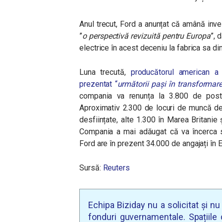
Anul trecut, Ford a anunțat că amână inves
”
o perspectivă revizuită pentru Europa
”, 
electrice în acest deceniu la fabrica sa di
Luna trecută,
p
roducătorul american a
prezentat “
următorii pași în transformar
compania va renunța la 3.800 de postur
Aproximativ 2.300 de locuri de muncă de 
desființate, alte 1.300 în Marea Britanie ș
Compania a mai adăugat că va încerca să
Ford are în prezent 34.000 de angajați în 
Sursă:
Reuters
Echipa Biziday nu a solicitat și n
fonduri guvernamentale. Spațiile d