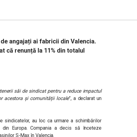
e angajați ai fabricii din Valencia.
t că renunță la 11% din totalul
tenerii săi de sindicat pentru a reduce impactul
or acestora și comunității locale
”, a declarat un
te sindicatelor, au loc ca urmare a schimbărilor
d din Europa.
Compania a decis să înceteze
inilor S-Max în Valencia.