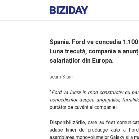
Spania. Ford va concedia 1.100 d
Luna trecută, compania a anunța
salariaților din Europa.
acum 3 ani
”
Ford va lucra în mod constructiv cu par
concedierilor asupra angajaților, familiil
purtător de cuvânt al companiei.
Disponibilizările, care au fost comunica
aduse liniei de producție auto a For
asamblarea monovolumelor Galaxy și a maș