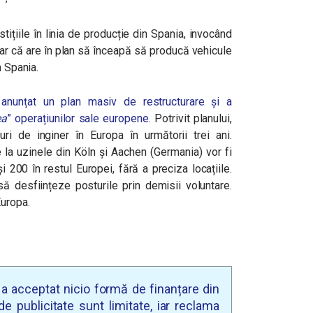
tițiile în linia de producție din Spania, invocând
dar că are în plan să înceapă să producă vehicule
n Spania.
 anunțat un plan masiv de restructurare și a
ea
” operațiunilor sale europene
. Potrivit planului,
i de inginer în Europa în următorii trei ani.
la uzinele din Köln și Aachen (Germania) vor fi
i 200 în restul Europei, fără a preciza locațiile.
 desființeze posturile prin demisii voluntare.
Europa.
u a acceptat nicio formă de finanțare din
e publicitate sunt limitate, iar reclama