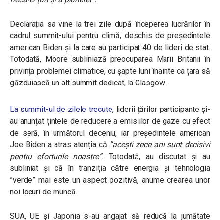
Declarația sa vine la trei zile după începerea lucrărilor în
cadrul summit-ului pentru climă, deschis de președintele
american Biden și la care au participat 40 de lideri de stat.
Totodată, Moore subliniază preocuparea Marii Britanii în
privința problemei climatice, cu șapte luni înainte ca țara să
găzduiască un alt summit dedicat, la Glasgow.
La summit-ul de zilele trecute
, liderii țărilor participante și-
au anunțat țintele de reducere a emisiilor de gaze cu efect
de seră, în următorul deceniu, iar președintele american
Joe Biden a atras atenția că
”acești zece ani sunt decisivi
pentru eforturile noastre”.
Totodată, au discutat și au
subliniat și că în tranziția către energia și tehnologia
”verde” mai este un aspect pozitivă, anume crearea unor
noi locuri de muncă.
SUA, UE și Japonia s-au angajat să reducă la jumătate