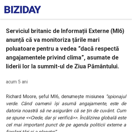
Serviciul britanic de Informații Externe (MI6)
anunță că va monitoriza țările mari
poluatoare pentru a vedea ”dacă respectă
angajamentele privind clima”, asumate de
liderii lor la summit-ul de Ziua Pământului.
acum 5 ani
Richard Moore, șeful MI6, denumește misiunea
”spionajul
verde. Când oamenii își asumă angajamente, este de
datoria noastră să ne asigurăm că se țin de cuvânt. Cum
se spune <<Crede, dar și verifică>>. Încălzirea globală este
cel mai important punct de pe agenda politicii externe a
fiecărei țări și a planetei”.