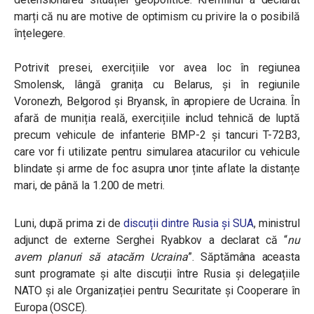
marți că nu are motive de optimism cu privire la o posibilă
înțelegere.
Potrivit presei, exercițiile vor avea loc în regiunea
Smolensk, lângă granița cu Belarus, și în regiunile
Voronezh, Belgorod și Bryansk, în apropiere de Ucraina. În
afară de muniția reală, exercițiile includ tehnică de luptă
precum vehicule de infanterie BMP-2 și tancuri T-72B3,
care vor fi utilizate pentru simularea atacurilor cu vehicule
blindate și arme de foc asupra unor ținte aflate la distanțe
mari, de până la 1.200 de metri.
Luni, după prima zi de
discuții dintre Rusia și SUA
, ministrul
adjunct de externe Serghei Ryabkov a declarat că “
nu
avem planuri să atacăm Ucraina
”. Săptămâna aceasta
sunt programate și alte discuții între Rusia și delegațiile
NATO și ale Organizației pentru Securitate și Cooperare în
Europa (OSCE).