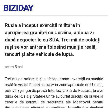
Rusia a început exerciții militare în
apropierea graniței cu Ucraina, a doua zi
după negocierile cu SUA. Trei mii de soldați
ruși se vor antrena folosind muniție reală,
tancuri și alte vehicule de luptă.
acum 5 ani
Trei mii de soldați ruși au început marți exerciții cu muniție
reală în vestul Rusiei, inclusiv în zone apropiate de Ucraina,
potrivit agenției de presă Interfax, citată de Reuters, la o zi
după ce Rusia și Statele Unite au purtat discuții cu privire la
cererile de garanții de securitate ale Moscovei, pentru
detensionarea situației geopolitice. Kremlinul a declarat