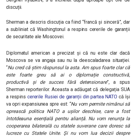
discuții.
Sherman a descris discuția ca fiind “francă și sinceră”, dar
a subliniat că Washingtonul a respins cererile de garanții
de securitate ale Moscovei.
Diplomatul american a precizat și că nu este clar dacă
Moscova se va angaja sau nu la deescaladarea situației.
“
Nu cred că știm răspunsul la asta. Am spus foarte clar că
este foarte greu să ai o diplomație constructivă,
productivă și de succes fără detensionare
”, a spus
Sherman reporterilor. Aceasta a adăugat că delegația SUA
a respins
cererile Rusiei de garanții din partea NATO
că își
va opri expansiunea spre est: “
Nu vom permite nimănui să
oprească politica NATO a ușilor deschise, care a fost
întotdeauna esențială pentru alianță. Nu vom renunța la
cooperarea bilaterală cu statele suverane care doresc să
lucreze cu Statele Unite. Și nu vom lua decizii despre