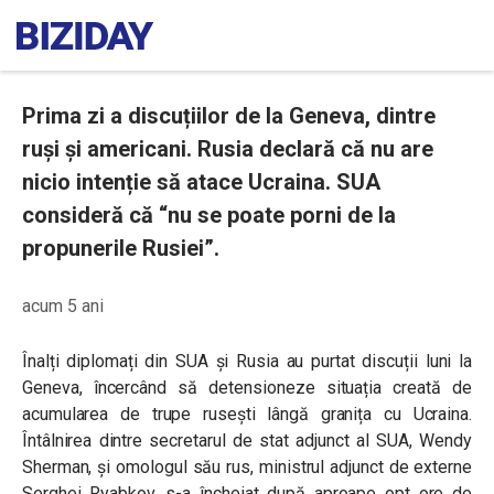
Prima zi a discuțiilor de la Geneva, dintre
ruși și americani. Rusia declară că nu are
nicio intenție să atace Ucraina. SUA
consideră că “nu se poate porni de la
propunerile Rusiei”.
acum 5 ani
Înalți diplomați din SUA și Rusia au purtat discuții luni la
Geneva, încercând să detensioneze situația creată de
acumularea de trupe rusești lângă granița cu Ucraina.
Întâlnirea dintre secretarul de stat adjunct al SUA, Wendy
Sherman, și omologul său rus, ministrul adjunct de externe
Serghei Ryabkov, s-a încheiat după aproape opt ore de