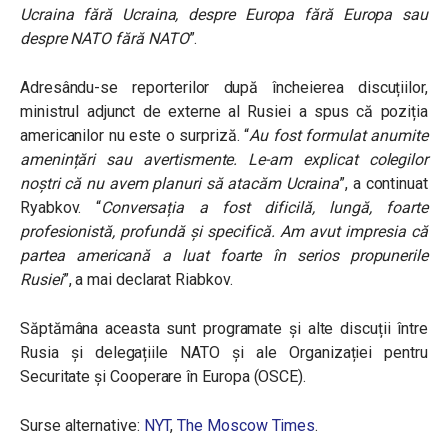
Ucraina fără Ucraina, despre Europa fără Europa sau
despre NATO fără NATO
”.
Adresându-se reporterilor după încheierea discuțiilor,
ministrul adjunct de externe al Rusiei a spus că poziția
americanilor nu este o surpriză. “
Au fost formulat anumite
amenințări sau avertismente. Le-am explicat colegilor
noștri că nu avem planuri să atacăm Ucraina
”, a continuat
Ryabkov.
“
Conversația a fost dificilă, lungă, foarte
profesionistă, profundă și specifică. Am avut impresia că
partea americană a luat foarte în serios propunerile
Rusiei
”, a mai declarat Riabkov.
Săptămâna aceasta sunt programate și alte discuții între
Rusia și delegațiile NATO și ale Organizației pentru
Securitate și Cooperare în Europa (OSCE).
Surse alternative:
NYT
,
The Moscow Times
.