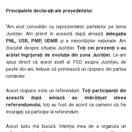
Principalele declarații ale președintelui:
“Am avut consultări cu reprezentanții partidelor pe tema
Justiției. Am primit în această după amiază
delegația
PNL, USR, PMP, UDMR
și a minorităților naționale. Am
discutat despre situația Justiției.
Toți cei prezenți s-au
arătat îngrijorați de evoluția din zona Justiției.
Le-am
spus direct că acest asalt al PSD asupra Justiției, de
peste doi ani, trebuie să primească un răspuns din partea
românilor.
Acest răspuns este un referendum.
Toți participanții din
această după amiază au îmbrățișat ideea
referendumului
, toți au fost de acord ca oamenii să fie
încurajați să participe la referendum.
Acest lucru mă bucură. Intenția mea de a organiza un