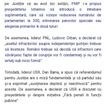
pe Justiție ce au avut loc astăzi,
PMP
i-a propus
președintelui Iohannis să introducă o întrebare
suplimentară, care să vizeze reducerea numărului de
parlamentari la 300, eliminarea pensiilor speciale sau
alegerea primarilor în două tururi.
De asemenea, liderul PNL,
Ludovic Orban, a declarat că
,,
as
altul infractorilor asupra independenţei justiţiei trebuie
să înceteze. Românii trebuie să decidă că infractorii care
săvârşesc fapte de corupţie vor fi condamnaţi şi nu vor fi
iertaţi sub nicio formă”.
Totodată,
liderul USR, Dan Barna, a spus că referendumul
pentru Justiție are o miză fundamentală
și că partidul său
și-a exprimat
„
susţinerea deplină şi neechivocă” pentru
acesta.
De asemenea, a declarat că USR a discutat cu
președintele și despre inițiativa ,,Fără penali în funcții
publice”.