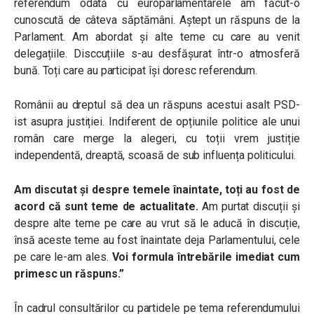
referendum odată cu europarlamentarele am făcut-o
cunoscută de câteva săptămâni. Aștept un răspuns de la
Parlament. Am abordat și alte teme cu care au venit
delegațiile. Disccuțiile s-au desfășurat într-o atmosferă
bună. Toți care au participat își doresc referendum.
Românii au dreptul să dea un răspuns acestui asalt PSD-
ist asupra justiției. Indiferent de opțiunile politice ale unui
român care merge la alegeri, cu toții vrem justiție
independentă, dreaptă, scoasă de sub influența politicului.
Am discutat și despre temele înaintate, toți au fost de
acord că sunt teme de actualitate.
Am purtat discuții și
despre alte teme pe care au vrut să le aducă în discuție,
însă aceste teme au fost înaintate deja Parlamentului, cele
pe care le-am ales.
Voi formula întrebările imediat cum
primesc un răspuns.”
În cadrul consultărilor cu partidele pe tema referendumului