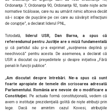
Ordonanţa 7, Ordonanţa 90, Ordonanţa 92, toate nişte acte
normative ticăloase, care nu au urmărit nimic altceva decât
să-i scape de puşcărie pe cei care au săvârşit infracţiuni
de corupţie”, a declarat liderul PNL,
Totodată,
liderul USR, Dan Barna, a spus că
referendumul pentru Justiție are o miză fundamentală
și că partidul său și-a exprimat
„
susţinerea deplină şi
neechivocă” pentru acesta.
De asemenea, a declarat că
USR a discutat cu președintele și despre inițiativa ,,Fără
penali în funcții publice”.
,,
Am discutat despre întrebări.
Ne-a spus că sunt
foarte apropiate de temele din scrisoarea adresată
Parlamentului. România are nevoie de o modificare a
Constituţiei.
Pe actuala formă constituţională, vedem că
avem o instituţie prezidenţială golită de nişte atribuţii prin
lege. Dacă ne amintim cazul Kovesi, atribuţiile