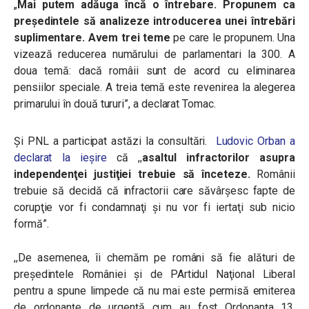
„
Mai putem adăuga încă o întrebare. Propunem ca
președintele să analizeze introducerea unei întrebări
suplimentare. Avem trei teme
pe care le propunem. Una
vizează reducerea numărului de parlamentari la 300. A
doua temă: dacă româii sunt de acord cu eliminarea
pensiilor speciale. A treia temă este revenirea la alegerea
primarului în două tururi
”,
a declarat Tomac.
Și PNL a participat astăzi la consultări.
Ludovic Orban a
declarat la ieșire
că ,,
as
altul infractorilor asupra
independenţei justiţiei trebuie să înceteze.
Românii
trebuie să decidă că infractorii care săvârşesc fapte de
corupţie vor fi condamnaţi şi nu vor fi iertaţi sub nicio
formă
”
.
,,De asemenea, îi chemăm pe români să fie alături de
preşedintele României şi de PArtidul Naţional Liberal
pentru a spune limpede că nu mai este permisă emiterea
de ordonanţe de urgenţă cum au fost Ordonanţa 13,