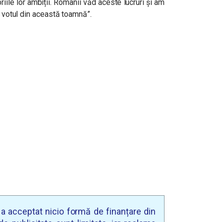
priile lor ambiții. Românii văd aceste lucruri și am
a votul din această toamnă”.
u a acceptat nicio formă de finanțare din