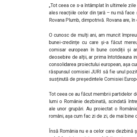
„Tot ceea ce s-a întâmplat în ultimele zile
ales reacțiile celor din țară – nu mă fac
Rovana Plumb, dimpotrivă. Rovana are, în 
O cunosc de mulți ani, am muncit împreu
bunei-credințe cu care și-a făcut mere
comisar european în bune condiții și 
deosebire de alții, ar prima întotdeauna in
consolidarea proiectului european, așa c
răspunsul comisiei JURI să fie unul pozi
susținută de președintele Comisiei Europ
Tot ceea ce au făcut membrii partidelor de 
lumi o Românie dezbinată, scindată între
ale unor grupări. Au proiectat o Români
români, așa cum fac zi de zi, de mai bine 
Însă România nu e a celor care dezbină și d