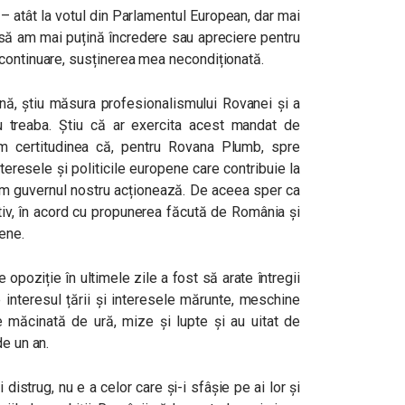
 – atât la votul din Parlamentul European, dar mai
e să am mai puțină încredere sau apreciere pentru
continuare, susținerea mea necondiționată.
nă, știu măsura profesionalismului Rovanei și a
u treaba. Știu că ar exercita acest mandat de
am c
ertitudinea că, pentru Rovana Plumb, spre
teresele și politicile europene care contribuie la
um guvernul nostru acționează. De aceea sper ca
tiv, în acord cu propunerea făcută de România și
ene.
opoziție în ultimele zile a fost să arate întregii
 interesul țării și interesele mărunte, meschine
e măcinată de ură, mize și lupte și au uitat de
de un an.
istrug, nu e a celor care și-i sfâșie pe ai lor și