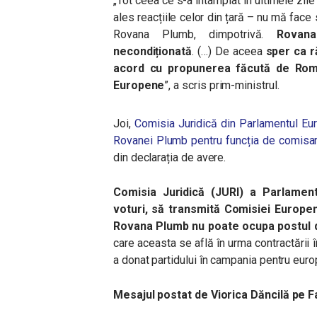
„Tot ceea ce s-a întâmplat în ultimele zile
ales reacțiile celor din țară – nu mă fac
Rovana Plumb, dimpotrivă.
Rovana
necondiționată
. (…)
De aceea
sper ca r
acord cu propunerea făcută de Româ
Europene
”, a scris prim-ministrul.
Joi,
Comisia Juridică din Parlamentul Eur
Rovanei Plumb pentru funcția de comisar
din declarația de avere.
Comisia Juridică (JURI) a Parlamen
voturi, să transmită Comisiei Europe
Rovana Plumb nu poate ocupa postul 
care aceasta se află în urma contractării 
a donat partidului în campania pentru eu
Mesajul postat de Viorica Dăncilă pe 