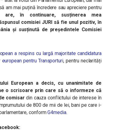
 – atât la votul din Parlamentul European, dar mai
e să am mai puțină încredere sau apreciere pentru
 are, în continuare, susținerea mea
ăspunsul comisiei JURI să fie unul pozitiv, în
nia și susținută de președintele Comisiei
opean a respins cu largă majoritate candidatura
 european pentru Transporturi
, pentru neclarități
tului European a decis, cu unanimitate de
ne o scrisoare prin care să o informeze că
de comisar
din cauza conflictului de interese în
împrumutului de 800 de mii de lei, bani pe care i-
roparlamentare, conform
G4media
.
Facebook: