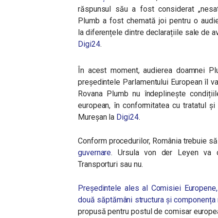
răspunsul său a fost considerat „nesa
Plumb
a fost chemată joi pentru o audie
la diferențele dintre declarațiile sale de 
Digi24
.
În acest moment, audierea doamnei Plu
președintele Parlamentului European îl 
Rovana Plumb nu îndeplinește condițiil
european, în conformitatea cu tratatul ș
Mureșan la
Digi24
.
Conform procedurilor, România trebuie s
guvernare
. Ursula von der Leyen va d
Transporturi sau nu.
Președintele ales al Comisiei Europene
două săptămâni structura și componența 
propusă pentru postul de comisar europea