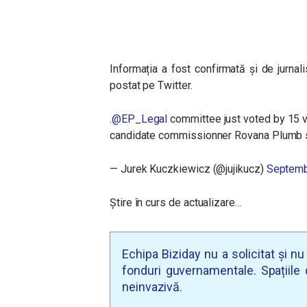
Informația a fost confirmată și de jurnal
postat pe Twitter.
.
@EP_Legal
committee just voted by 15 v
candidate commissionner Rovana Plumb sh
— Jurek Kuczkiewicz (@jujikucz)
Septemb
Știre în curs de actualizare…
Echipa Biziday nu a solicitat și n
fonduri guvernamentale. Spațiile d
neinvazivă.