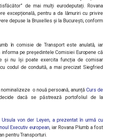
tisfăcător” de mai mulți eurodeputați.
Rovana
re excepțională, pentru a da lămuriri cu privire
avere depuse la Bruxelles și la București, conform
mb în comisie de Transport este anulată, iar
va informa pe președintele Comisiei Europene că
e și nu își poate exercita funcția de comisar
i cu codul de conduită, a mai precizat Siegfried
ă nominalizeze o nouă persoană, anunță
Curs de
ecide dacă se păstrează portofoliul de la
,
Ursula von der Leyen, a prezentat în urmă cu
noul Executiv european
, iar Rovana Plumb a fost
n pentru Transporturi.