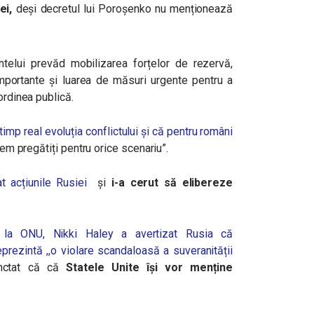
ei,
deși decretul lui Poroșenko nu menționează
telui prevăd mobilizarea forțelor de rezervă,
importante și luarea de măsuri urgente pentru a
ordinea publică.
imp real evoluția conflictului și că pentru români
em pregătiți pentru orice scenariu”.
 acțiunile Rusiei
și
i-a cerut să elibereze
 la ONU, Nikki Haley a avertizat Rusia că
prezintă ,,o violare scandaloasă a suveranității
nctat că că
Statele Unite își vor menține