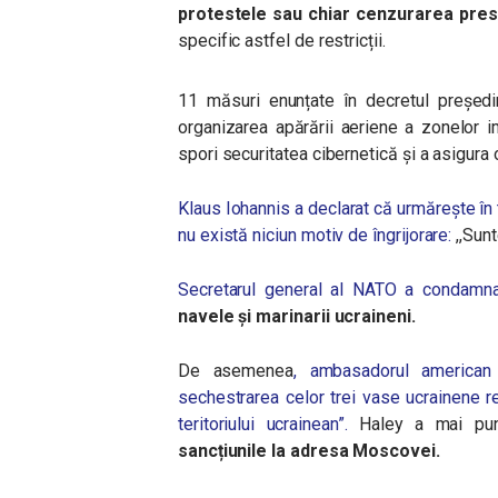
protestele sau chiar cenzurarea pres
specific astfel de restricții.
11 măsuri enunțate în decretul președin
organizarea apărării aeriene a zonelor 
spori securitatea cibernetică și a asigura 
Klaus Iohannis a declarat că urmărește în t
nu există niciun motiv de îngrijorare:
,,Sunt
Secretarul general al NATO a condamnat
navele şi marinarii ucraineni.
De asemenea
, ambasadorul american
sechestrarea celor trei vase ucrainene re
teritoriului ucrainean”.
Haley a mai pu
sancțiunile la adresa Moscovei.