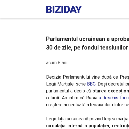
Parlamentul ucrainean a aprobat
30 de zile, pe fondul tensiunilor
acum 8 ani
Decizia Parlamentului vine după ce Preș
Legii Marţiale, scrie
BBC
. Deși decretul p
parlamentul a decis că
starea excepționa
o lună.
Amintim că Rusia
a deschis focul
creștere accentuată a tensiunilor dintre ce
Legislația ucraineană privind legea marți
circulația internă a populației, restri