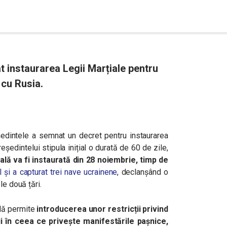
 instaurarea Legii Marțiale pentru
 cu Rusia.
edintele a semnat un decret pentru instaurarea
reședintelui stipula inițial o durată de 60 de zile,
lă va fi instaurată din 28 noiembrie, timp de
 și a capturat trei nave ucrainene
, declanșând o
le două țări.
ală permite
introducerea unor restricții privind
cții în ceea ce privește manifestările pașnice,