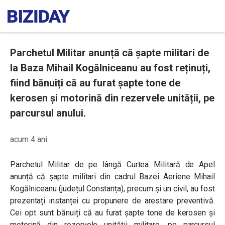
Parchetul Militar anunță că șapte militari de
la Baza Mihail Kogălniceanu au fost reținuți,
fiind bănuiți că au furat șapte tone de
kerosen și motorină din rezervele unității, pe
parcursul anului.
acum 4 ani
Parchetul Militar de pe lângă Curtea Militară de Apel
anunță că șapte militari din cadrul Bazei Aeriene Mihail
Kogălniceanu (județul Constanța), precum și un civil, au fost
prezentați instanței cu propunere de arestare preventivă.
Cei opt sunt bănuiți că au furat șapte tone de kerosen și
motorină din rezervele unității militare, pe parcursul