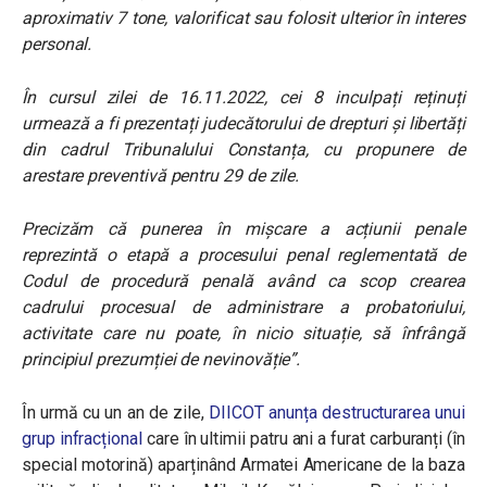
aproximativ 7 tone, valorificat sau folosit ulterior în interes
personal.
În cursul zilei de 16.11.2022, cei 8 inculpați reținuți
urmează a fi prezentați judecătorului de drepturi și libertăți
din cadrul Tribunalului Constanța, cu propunere de
arestare preventivă pentru 29 de zile.
Precizăm că punerea în mișcare a acțiunii penale
reprezintă o etapă a procesului penal reglementată de
Codul de procedură penală având ca scop crearea
cadrului procesual de administrare a probatoriului,
activitate care nu poate, în nicio situație, să înfrângă
principiul prezumției de nevinovăție”.
În urmă cu un an de zile,
DIICOT anunța destructurarea unui
grup infracțional
care în ultimii patru ani a furat carburanți (în
special motorină) aparținând Armatei Americane de la baza