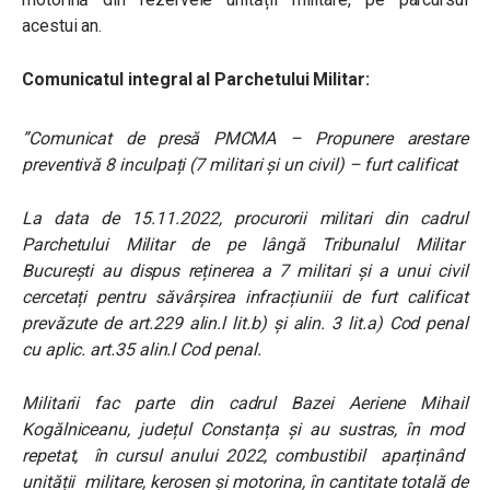
acestui an.
Comunicatul integral al Parchetului Militar:
”Comunicat de presă PMCMA – Propunere arestare
preventivă 8 inculpați (7 militari și un civil) – furt calificat
La data de 15.11.2022, procurorii militari din cadrul
Parchetului Militar de pe lângă Tribunalul Militar
București au dispus reținerea a 7 militari și a unui civil
cercetați pentru săvârșirea infracțiuniii de furt calificat
prevăzute de art.229 alin.l lit.b) și alin. 3 lit.a) Cod penal
cu aplic. art.35 alin.l Cod penal.
Militarii fac parte din cadrul Bazei Aeriene Mihail
Kogălniceanu, județul Constanța și au sustras, în mod
repetat, în cursul anului 2022, combustibil aparținând
unității militare, kerosen și motorina, în cantitate totală de