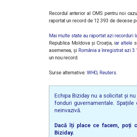
Recordul anterior al OMS pentru noi cazu
raportat un record de 12.393 de decese pe
Mai multe state au raportat azi recorduri l
Republica Moldova și Croația, i
ar altele
se
asemenea, și
România a înregistrat azi 3
un nou record.
Surse alternative:
WHO
,
Reuters
.
Echipa Biziday nu a solicitat și n
fonduri guvernamentale. Spațiile d
neinvazivă.
Dacă îți place ce facem, poți c
Biziday.