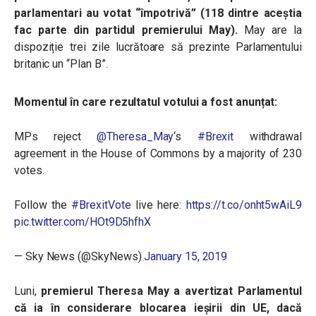
parlamentari au votat “împotrivă” (118 dintre aceștia
fac parte din partidul premierului May).
May are la
dispoziție trei zile lucrătoare să prezinte Parlamentului
britanic un “Plan B”.
Momentul în care rezultatul votului a fost anunțat:
MPs reject
@Theresa_May
‘s
#Brexit
withdrawal
agreement in the House of Commons by a majority of 230
votes.
Follow the
#BrexitVote
live here:
https://t.co/onht5wAiL9
pic.twitter.com/HOt9D5hfhX
— Sky News (@SkyNews)
January 15, 2019
Luni,
premierul Theresa May a avertizat Parlamentul
că ia în considerare blocarea ieșirii din UE, dacă