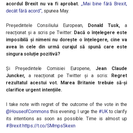
acordul Brexit nu va fi aprobat.
,,Mai bine fără Brexit,
decât fără acord”,
spunea May.
Președintele Consiliului European,
Donald Tusk,
a
reacționat și a scris pe Twitter:
Dacă o înțelegere este
imposibilă și nimeni nu dorește o înțelegere, cine va
avea în cele din urmă curajul să spună care este
singura soluție pozitivă?
Și Președintele Comisiei Europene,
Jean Claude
Juncker,
a reacționat pe Twitter și a scris:
Regret
rezultatul acestui vot. Marea Britanie trebuie să-și
clarifice urgent intențiile.
I take note with regret of the outcome of the vote in the
@HouseofCommons
this evening. I urge the
#UK
to clarify
its intentions as soon as possible. Time is almost up
#Brexit
https://t.co/SMmps5kexn