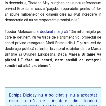
În decembrie, Theresa May susținea că un nou referendum
privind Brexitul ar cauza “pagube ireparabile, pentru că le-
ar spune milioanelor de oameni care au avut încredere în
democraţie că nu ne respectăm promisiunile”.
Teodor Meleșcanu
a declarat marți că
“
Din informaţiile pe
care le deţinem, nu va trece de Parlament nici proiectul de
acord privind retragerea Marii Britanii din UE şi nici cel de
declaraţie politică referitor la viitorul relaţiilor dintre Marea
Britanie şi Uniunea Europeană.
Dacă Marea Britanie va
părăsi UE fără un acord, este posibil ca cetăţenii
români să aibă probleme”.
Echipa Biziday nu a solicitat și nu a acceptat
nicio formă de finanțare din fonduri