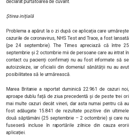
declarat purtătoarea de cuvânt.
Știrea inițială
Problema a apărut la o zi după ce aplicația care urmărește
cazurile de coronavirus, NHS Test and Trace, a fost lansată
(pe 24 septembrie). The Times apreciază că între 25
septembrie și 2 octombrie mii de persoane care au intrat în
contact cu pacienți confirmați nu au fost informate să se
autoizoleze, iar oficialii din domeniul sănătății nu au avut
posibilitatea să le urmărească.
Marea Britanie a raportat duminică 22.961 de cazuri noi,
aproape dublu față de ziua precedentă și de peste trei ori
mai multe cazuri decât vineri, dar asta numai pentru că au
fost adăugate 15.841 de rezultate pozitive din ultimele
două săptămâni (25 septembrie – 2 octombrie) și care nu
fuseseră incluse în raportările zilnice din cauza erorii
aplicației.