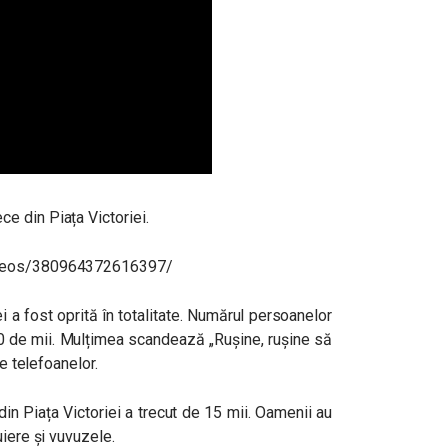
ce din Piața Victoriei.
videos/380964372616397/
iei a fost oprită în totalitate. Numărul persoanelor
20 de mii. Mulțimea scandează „Rușine, rușine să
le telefoanelor.
in Piața Victoriei a trecut de 15 mii.
Oamenii au
uiere și vuvuzele.