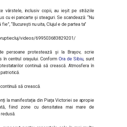
e vârstele, inclusiv copii, au ieșit pe străzile
s cu ei pancarte și steaguri. Se scandează: “Nu
fie”, “București nu uita, Clujul e de partea ta”
oruptiecluj/videos/699503683829201/
e persoane protestează și la Brașov, scrie
ns în centrul orașului. Conform
Ora de Sibiu
, sunt
testatarilor continuă să crească. Atmosfera în
patriotică.
i continuă să crească.
ți la manifestația din Piața Victoriei se apropie
ată, fiind zone cu densitatea mai mare de
 redusă.