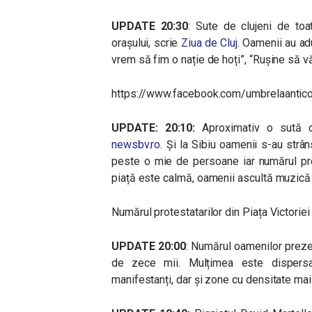
UPDATE 20:30
: Sute de clujeni de toat
orașului, scrie
Ziua de Cluj
.
Oamenii au adu
vrem să fim o nație de hoți”, “Rușine să vă 
https://www.facebook.com/umbrelaantic
UPDATE: 20:10:
Aproximativ o sută d
newsbv.ro
. Și la Sibiu oamenii s-au strâ
peste o mie de persoane iar numărul pro
piață este calmă, oamenii ascultă muzică 
Numărul protestatarilor din Piața Victorie
UPDATE 20:00
: Numărul oamenilor prezen
de zece mii. Mulțimea este dispers
manifestanți, dar și zone cu densitate mai