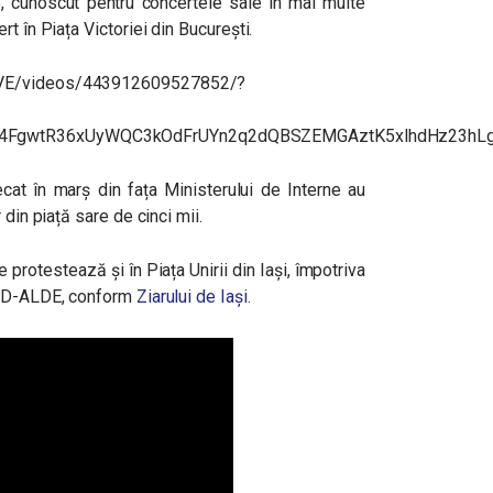
o, cunoscut pentru concertele sale în mai multe
t în Piața Victoriei din București.
IVE/videos/443912609527852/?
04FgwtR36xUyWQC3kOdFrUYn2q2dQBSZEMGAztK5xlhdHz23hL
lecat în marș din fața Ministerului de Interne au
 din piață sare de cinci mii.
protestează și în Piața Unirii din Iași,
împotriva
PSD-ALDE,
conform
Ziarului de Iași
.