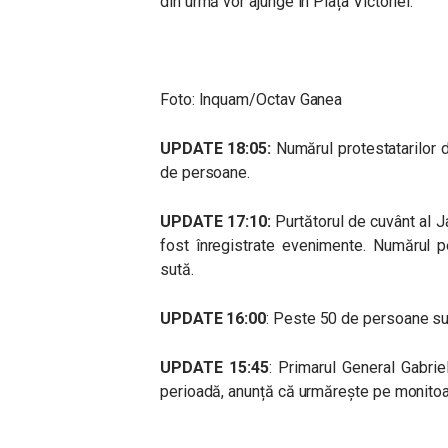
din urmă vor ajunge în Piața Victoriei.
Foto: Inquam/Octav Ganea
UPDATE 18:05:
Numărul protestatarilor d
de persoane.
UPDATE 17:10:
Purtătorul de cuvânt al J
fost înregistrate evenimente. Numărul p
sută.
UPDATE 16:00
: Peste 50 de persoane sun
UPDATE 15:45
: Primarul General Gabriel
perioadă, anunță că urmărește pe monitoar