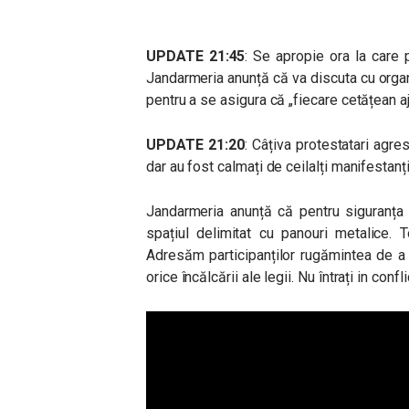
UPDATE 21:45
: Se apropie ora la care p
Jandarmeria anunță că va discuta cu organ
pentru a se asigura că „fiecare cetățean a
UPDATE 21:20
: C
âțiva protestatari agre
dar au fost calmați de ceilalți manifestanț
Jandarmeria anunță că pentru siguranța p
spațiul delimitat cu panouri metalice. 
Adresăm participanților rugămintea de a f
orice încălcării ale legii. Nu întrați in confl