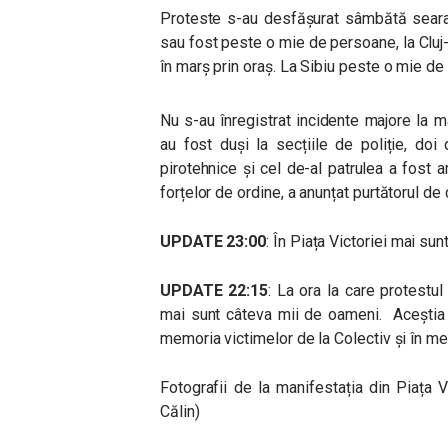
Proteste s-au desfășurat sâmbătă seara
sau fost peste o mie de persoane, la Clu
în marș prin oraș. La Sibiu peste o mie de 
Nu s-au înregistrat incidente majore la ma
au fost duși la secțiile de poliție, doi
pirotehnice și cel de-al patrulea a fost 
forțelor de ordine, a anunțat purtătorul de
UPDATE 23:00
: În Piața Victoriei mai su
UPDATE 22:15
: La ora la care protestul 
mai sunt câteva mii de oameni. Aceștia a
memoria victimelor de la Colectiv și în 
Fotografii de la manifestația din Piața
Călin)