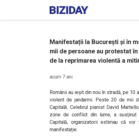
Manifestații la București și în 
mii de persoane au protestat în 
de la reprimarea violentă a miti
acum 7 ani
Românii au ieșit din nou în stradă, pe 10 a
violent de jandarmi. Peste 20 de mii de
Capitală. Celebrul pianist
David Martello
zone de conflict din lume, a susținut o
Capitală, organizatorii estimau că vo
manifestație.