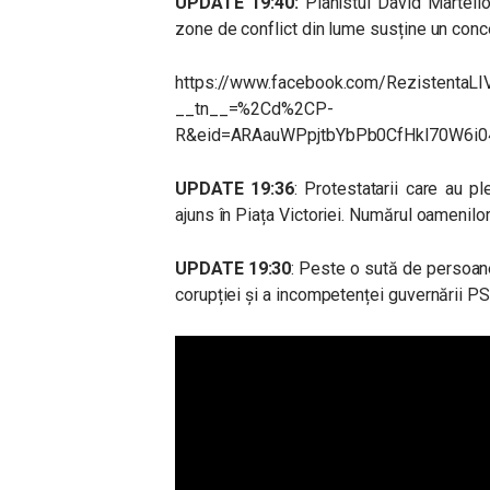
UPDATE 19:40:
Pianistul David Martell
zone de conflict din lume susține un concer
https://www.facebook.com/RezistentaL
__tn__=%2Cd%2CP-
R&eid=ARAauWPpjtbYbPb0CfHkl70W6i
UPDATE 19:36
: Protestatarii care au p
ajuns în Piața Victoriei. Numărul oamenilor
UPDATE 19:30
: Peste o sută de persoane 
corupției și a incompetenței guvernării 