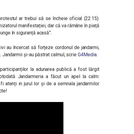
rotestul ar trebui să se încheie oficial (22:15).
izatorul manifestației, dar că va rămâne în piață
junge în siguranță acasă”.
sivi au încercat să forțeze cordonul de jandarmi,
i. Jandarmii și-au păstrat calmul, scrie
G4Media
.
articipanților la adunarea publică a fost lărgit
Totodată Jandarmeria a făcut un apel la calm:
i atenți in jurul lor și de a semnala jandarmilor
icte!