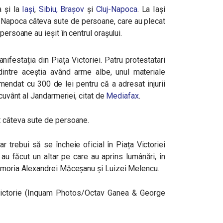
 și la
Iași
,
Sibiu,
Brașov
și
Cluj-Napoca
. La Iași
j-Napoca câteva sute de persoane, care au plecat
persoane au ieșit în centrul orașului.
nifestația din Piața Victoriei.
Patru protestatari
 dintre aceștia având arme albe, unul materiale
amendat cu 300 de lei pentru că a adresat injurii
 cuvânt al Jandarmeriei, citat de
Mediafax
.
nt câteva sute de persoane.
ar trebui să se încheie oficial în Piața Victoriei
u făcut un altar pe care au aprins lumânări, în
memoria Alexandrei Măceșanu și Luizei Melencu.
 Victorie (Inquam Photos/Octav Ganea & George