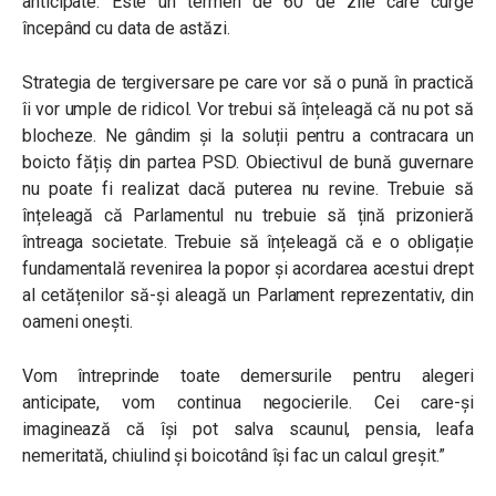
anticipate. Este un termen de 60 de zile care curge
începând cu data de astăzi.
Strategia de tergiversare pe care vor să o pună în practică
îi vor umple de ridicol. Vor trebui să înțeleagă că nu pot să
blocheze. Ne gândim și la soluții pentru a contracara un
boicto fățiș din partea PSD. Obiectivul de bună guvernare
nu poate fi realizat dacă puterea nu revine. Trebuie să
înțeleagă că Parlamentul nu trebuie să țină prizonieră
întreaga societate. Trebuie să înțeleagă că e o obligație
fundamentală revenirea la popor și acordarea acestui drept
al cetățenilor să-și aleagă un Parlament reprezentativ, din
oameni onești.
Vom întreprinde toate demersurile pentru alegeri
anticipate, vom continua negocierile. Cei care-și
imaginează că își pot salva scaunul, pensia, leafa
nemeritată, chiulind și boicotând își fac un calcul greșit.”