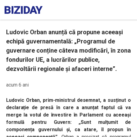
Ludovic Orban anunță că propune aceeași
echipă guvernamentală: „Programul de
guvernare conține câteva modificări, în zona
fondurilor UE, a lucrărilor publice,
dezvoltării regionale și afaceri interne”.
acum 6 ani
Ludovic Orban, prim-ministrul desemnat, a susținut o
declarație de presă în care a anunțat faptul că va
merge la votul de învestire în Parlament cu aceeași
formulă pentru Guvern: „Sunt mulțumit de
componența guvernului și, ca atare, îl propun în
aceeași componență”.
Orban a precizat că programul