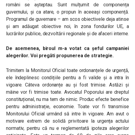
români se așteptau. Sunt mulțumit de componența
guvernului, și ca atare, o propun în aceeași componență.
Programul de guvernare – am scos obiectivele deja atinse
și am adăugat obiective noi, în zona fondurilor UE, a
lucrărilor publice, dezvoltării regionale și de afaceri interne.
De asemenea, biroul m-a votat ca șeful campaniei
alegerilor. Voi pregăti propunerea de strategie.
Trimitem la Monitorul Oficial toate ordonanțele de urgență,
ele îndeplinesc condițiile pentru a fi valide și a intra în
vigoare. Câteva ordonanțe au și fost trimise. Astăzi și
mâine vor fi trimise toate. Avocatul Poporului are dreptul
constituțional, nu ma tem de nimic. Produc efecte benefice
pentru administrație, economie. Toate vor fi transmise
Monitorului Oficial urmând să intre în vigoare. Am avut o
motivare extrem de solidă privitoare la urgența actului
normativ, pentru că nu e reglementată ipoteza alegerilor