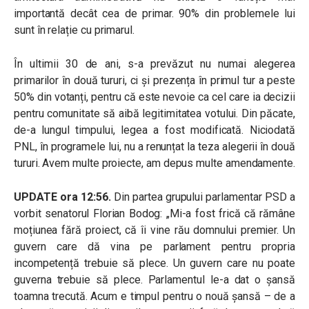
importantă decât cea de primar. 90% din problemele lui
sunt în relație cu primarul.
În ultimii 30 de ani, s-a prevăzut nu numai alegerea
primarilor în două tururi, ci și prezența în primul tur a peste
50% din votanți, pentru că este nevoie ca cel care ia decizii
pentru comunitate să aibă legitimitatea votului. Din păcate,
de-a lungul timpului, legea a fost modificată. Niciodată
PNL, în programele lui, nu a renunțat la teza alegerii în două
tururi. Avem multe proiecte, am depus multe amendamente.
UPDATE ora 12:56.
Din partea grupului parlamentar PSD a
vorbit senatorul Florian Bodog: „Mi-a fost frică că rămâne
moțiunea fără proiect, că îi vine rău domnului premier. Un
guvern care dă vina pe parlament pentru propria
incompetență trebuie să plece. Un guvern care nu poate
guverna trebuie să plece. Parlamentul le-a dat o șansă
toamna trecută. Acum e timpul pentru o nouă șansă – de a