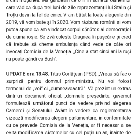
a citit moțiunea. Mă gândeam ce o fi în sufletul oamenilor
care văd că după trei luni de zile reprezentanții lui Stalin și
Troțki devin la fel de cinici. V-am bătut la toate alegerile din
2019, vă vom bate și în 2020. Vom răzbuna românii și vom
putea spune că am vindecat corpul sănătos al democrației
de ciuma roșie. Se zvârcolește Dragnea în pușcărie și cred
că trebuie să cheme ambulanța când vede de câte ori
invocați Comisia de la Veneția. „Cine a stat cinci ani la ruși
nu poate gândi ca Bush”.
UPDATE ora 13:48.
Titus Corlățean (PSD): „Vreau să fac o
surpriză pentru domnul prim-ministru, Nu voi folosi
termenul de „voi” ci „dumneavoastră”. Vă prezint un extras
dintr-un document oficial: „domnule președinte, guvernul
formulează următorul punct de vedere privind alegerea
Camerei și Senatului. Avânt în vedere că reglementarea
vizează modificarea alegerii parlamentare, în conformitate
cu ce prevede Comisia de la Veneția, ar fi necesar a se
evita modificarea sistemelor cu cel puțin un an, înainte de