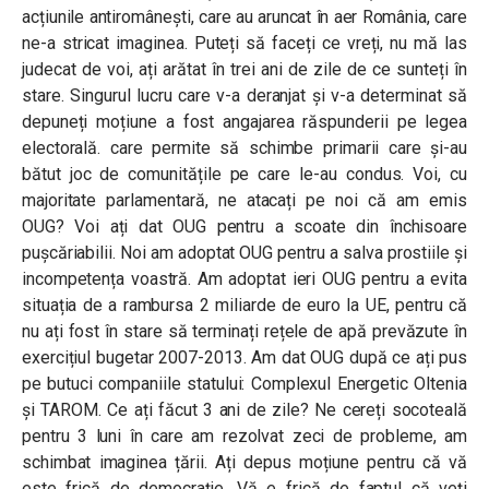
acțiunile antiromânești, care au aruncat în aer România, care
ne-a stricat imaginea. Puteți să faceți ce vreți, nu mă las
judecat de voi, ați arătat în trei ani de zile de ce sunteți în
stare. Singurul lucru care v-a deranjat și v-a determinat să
depuneți moțiune a fost angajarea răspunderii pe legea
electorală. care permite să schimbe primarii care și-au
bătut joc de comunitățile pe care le-au condus. Voi, cu
majoritate parlamentară, ne atacați pe noi că am emis
OUG? Voi ați dat OUG pentru a scoate din închisoare
pușcăriabilii. Noi am adoptat OUG pentru a salva prostiile și
incompetența voastră. Am adoptat ieri OUG pentru a evita
situația de a rambursa 2 miliarde de euro la UE, pentru că
nu ați fost în stare să terminați rețele de apă prevăzute în
exercițiul bugetar 2007-2013. Am dat OUG după ce ați pus
pe butuci companiile statului: Complexul Energetic Oltenia
și TAROM. Ce ați făcut 3 ani de zile? Ne cereți socoteală
pentru 3 luni în care am rezolvat zeci de probleme, am
schimbat imaginea țării. Ați depus moțiune pentru că vă
este frică de democrație. Vă e frică de faptul că veți