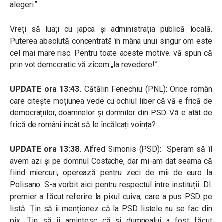
alegeri.”
Vreți să luați cu japca și administrația publică locală.
Puterea absolută concentrată în mâna unui singur om este
cel mai mare risc. Pentru toate aceste motive, vă spun că
prin vot democratic vă zicem „la revedere!”.
UPDATE ora 13:43.
Cătălin Fenechiu (PNL): Orice român
care citește moțiunea vede cu ochiul liber că vă e frică de
democrațiilor, doamnelor și domnilor din PSD. Vă e atât de
frică de români încât să le încălcați voința?
UPDATE ora 13:38.
Alfred Simonis (PSD): Speram să îl
avem azi și pe domnul Costache, dar mi-am dat seama că
fiind miercuri, operează pentru zeci de mii de euro la
Polisano. S-a vorbit aici pentru respectul între instituții. Dl.
premier a făcut referire la pixul cuiva, care a pus PSD pe
listă. Țin să îi menționez că la PSD listele nu se fac din
pix. Țin să îi amintesc că și dumnealui a fost făcut