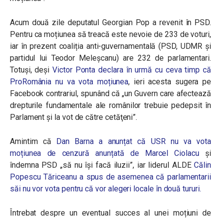
Acum două zile deputatul Georgian Pop a revenit în PSD.
Pentru ca moțiunea să treacă este nevoie de 233 de voturi,
iar în prezent coaliția anti-guvernamentală (PSD, UDMR și
partidul lui Teodor Meleșcanu) are 232 de parlamentari.
Totuși, deși
Victor Ponta declara în urmă cu ceva timp că
ProRomânia nu va vota moțiunea
, ieri acesta sugera pe
Facebook contrariul, spunând că „un Guvern care afectează
drepturile fundamentale ale românilor trebuie pedepsit în
Parlament şi la vot de către cetăţeni”.
Amintim că
Dan Barna a anunțat că USR nu va vota
moțiunea de cenzură anunțată de Marcel Ciolacu
și
îndemna PSD „să nu își facă iluzii”, iar liderul ALDE
Călin
Popescu Tăriceanu a spus de asemenea că parlamentarii
săi nu vor vota pentru că vor alegeri locale în două tururi.
Întrebat despre un eventual succes al unei moțiuni de