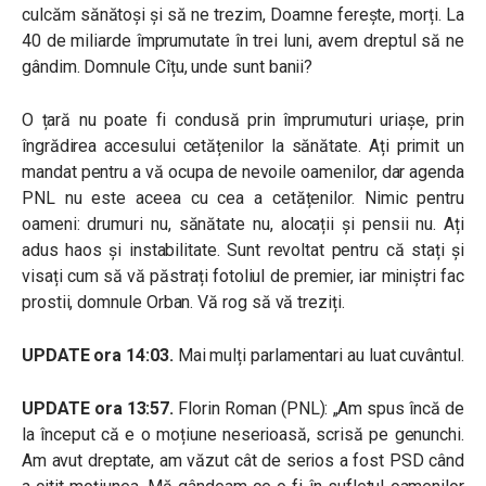
culcăm sănătoși și să ne trezim, Doamne ferește, morți. La
40 de miliarde împrumutate în trei luni, avem dreptul să ne
gândim. Domnule Cîțu, unde sunt banii?
O țară nu poate fi condusă prin împrumuturi uriașe, prin
îngrădirea accesului cetățenilor la sănătate. Ați primit un
mandat pentru a vă ocupa de nevoile oamenilor, dar agenda
PNL nu este aceea cu cea a cetățenilor. Nimic pentru
oameni: drumuri nu, sănătate nu, alocații și pensii nu. Ați
adus haos și instabilitate. Sunt revoltat pentru că stați și
visați cum să vă păstrați fotoliul de premier, iar miniștri fac
prostii, domnule Orban. Vă rog să vă treziți.
UPDATE ora 14:03.
Mai mulți parlamentari au luat cuvântul.
UPDATE ora 13:57.
Florin Roman (PNL): „Am spus încă de
la început că e o moțiune neserioasă, scrisă pe genunchi.
Am avut dreptate, am văzut cât de serios a fost PSD când