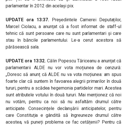
parlamentar în 2012 din același pix.
UPDATE ora 13:37.
Președintele Camerei Deputaților,
Marcel Ciolacu, a anunțat că a fost informat de staff-ul
tehnic că sunt persoane care nu sunt parlamentari și care
stau în băncile parlamentului. Le-a cerut acestora să
părăsească sala.
UPDATE ora 13:32.
Călin Popescu Tăriceanu a anunțat că
parlamentarii ALDE nu vor vota moțiunea de cenzură:
„Doresc să anunț că ALDE nu va vota moțiunea: am spus
foarte clar că suntem în favoarea alegrii primarilor în două
tururi, pentru a scădea hegemonia partidelor mari. Acestea
sunt atributele votului în două tururi. Mai menționez că noi
nu votăm, pentru ca noi să nu asfaltăm drumul către
anticipate. Consecințele declanșării anticipatelor, pentru
care Constituția e gândită să îngreuneze drumul către
acestea, vă puneți problema ce fac cetățenii? Pentru că