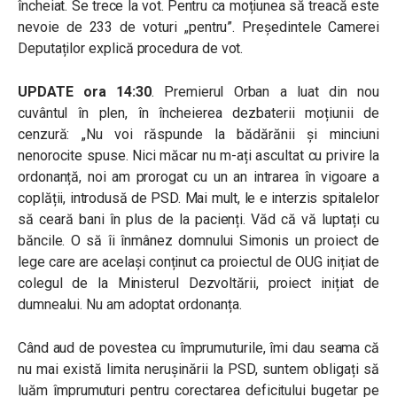
încheiat. Se trece la vot. Pentru ca moțiunea să treacă este
nevoie de 233 de voturi „pentru”. Președintele Camerei
Deputaților explică procedura de vot.
UPDATE ora 14:30
. Premierul Orban a luat din nou
cuvântul în plen, în încheierea dezbaterii moțiunii de
cenzură: „Nu voi răspunde la bădărănii și minciuni
nenorocite spuse. Nici măcar nu m-ați ascultat cu privire la
ordonanță, noi am prorogat cu un an intrarea în vigoare a
coplății, introdusă de PSD. Mai mult, le e interzis spitalelor
să ceară bani în plus de la pacienți. Văd că vă luptați cu
băncile. O să îi înmânez domnului Simonis un proiect de
lege care are același conținut ca proiectul de OUG inițiat de
colegul de la Ministerul Dezvoltării, proiect inițiat de
dumnealui. Nu am adoptat ordonanța.
Când aud de povestea cu împrumuturile, îmi dau seama că
nu mai există limita nerușinării la PSD, suntem obligați să
luăm împrumuturi pentru corectarea deficitului bugetar pe