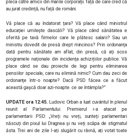
pleca către amicii din marile corporații. față de care cred că
au jurat credință, nu față de români.
Vă place că au îndatorat țara? Vă place când ministrul
educației umilește dascăli? Vă place când sănătatea e
oferită pe tavă firmelor care le plătesc salarii? Sau un
ministru dovedit de presă drept mincinos? Prin ordonanța
dată pentru sănătate am aflat, din presă, că ați scos
programele naționale din incidența achizițiilor publice. Vă
place când se dau proiecte de legi pentru eliminarea
pensiilor speciale, care nu elimină nimic? Cum dau zeci de
ordonanțe într-o noapte? Dacă PSD făcea ce a făcut
această gașcă doar azi-noapte. ce se întâmpla?”
UPDATE ora 12:45.
Ludovic Orban a luat cuvântul în plenul
reunit al Parlamentului. Premierul i-a atacat pe
parlamentarii PSD: „Vreți nu vreți, sunteți parlamentari
născuți din pixul lui Dragnea și nu veți scăpa de stigmatul
ăsta. Trei ani de zile l-ați slugărit cu râvnă, ați votat toate