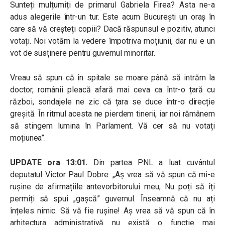
Sunteți mulțumiți de primarul Gabriela Firea? Asta ne-a
adus alegerile într-un tur. Este acum București un oraș în
care să vă creșteți copiii? Dacă răspunsul e pozitiv, atunci
votați. Noi votăm la vedere împotriva moțiunii, dar nu e un
vot de susținere pentru guvernul minoritar.
Vreau să spun că în spitale se moare până să intrăm la
doctor, românii pleacă afară mai ceva ca într-o țară cu
război, sondajele ne zic că țara se duce într-o direcție
greșită. În ritmul acesta ne pierdem tinerii, iar noi rămânem
să stingem lumina în Parlament. Vă cer să nu votați
moțiunea”.
UPDATE ora 13:01.
Din partea PNL a luat cuvântul
deputatul Victor Paul Dobre: „Aș vrea să vă spun că mi-e
rușine de afirmațiile antevorbitorului meu, Nu poți să îți
permiți să spui „gașcă” guvernul. Înseamnă că nu ați
înțeles nimic. Să vă fie rușine! Aș vrea să vă spun că în
arhitectura administrativă nu există o funcție mai