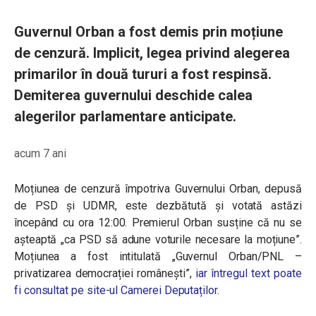
Guvernul Orban a fost demis prin moțiune
de cenzură. Implicit, legea privind alegerea
primarilor în două tururi a fost respinsă.
Demiterea guvernului deschide calea
alegerilor parlamentare anticipate.
acum 7 ani
Moțiunea de cenzură împotriva Guvernului Orban, depusă
de PSD și UDMR, este dezbătută și votată astăzi
începând cu ora 12:00. Premierul Orban susține că nu se
așteaptă „ca PSD să adune voturile necesare la moțiune”.
Moțiunea a fost intitulată „Guvernul Orban/PNL –
privatizarea democrației românești”,
iar întregul text poate
fi consultat pe site-ul Camerei Deputaților
.