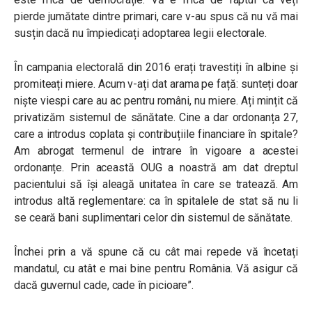
pierde jumătate dintre primari, care v-au spus că nu vă mai
susțin dacă nu împiedicați adoptarea legii electorale.
În campania electorală din 2016 erați travestiți în albine și
promiteați miere. Acum v-ați dat arama pe față: sunteți doar
niște viespi care au ac pentru români, nu miere. Ați mințit că
privatizăm sistemul de sănătate. Cine a dar ordonanța 27,
care a introdus coplata și contribuțiile financiare în spitale?
Am abrogat termenul de intrare în vigoare a acestei
ordonanțe. Prin această OUG a noastră am dat dreptul
pacientului să își aleagă unitatea în care se tratează. Am
introdus altă reglementare: ca în spitalele de stat să nu li
se ceară bani suplimentari celor din sistemul de sănătate.
Închei prin a vă spune că cu cât mai repede vă încetați
mandatul, cu atât e mai bine pentru România. Vă asigur că
dacă guvernul cade, cade în picioare”.