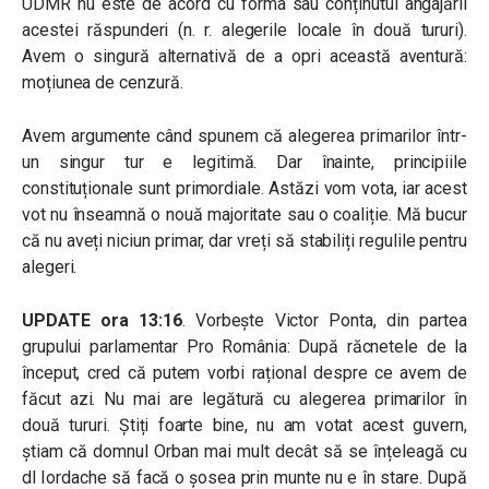
UDMR nu este de acord cu forma sau conținutul angajării
acestei răspunderi (n. r. alegerile locale în două tururi).
Avem o singură alternativă de a opri această aventură:
moțiunea de cenzură.
Avem argumente când spunem că alegerea primarilor într-
un singur tur e legitimă. Dar înainte, principiile
constituționale sunt primordiale. Astăzi vom vota, iar acest
vot nu înseamnă o nouă majoritate sau o coaliție. Mă bucur
că nu aveți niciun primar, dar vreți să stabiliți regulile pentru
alegeri.
UPDATE ora 13:16
. Vorbește Victor Ponta, din partea
grupului parlamentar Pro România: După răcnetele de la
început, cred că putem vorbi rațional despre ce avem de
făcut azi. Nu mai are legătură cu alegerea primarilor în
două tururi. Știți foarte bine, nu am votat acest guvern,
știam că domnul Orban mai mult decât să se înțeleagă cu
dl Iordache să facă o șosea prin munte nu e în stare. După