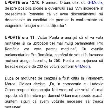
UPDATE ora 12:10.
Premierul Orban, citat de
G4Media
,
despre posibila picare a guvernului său: ”Am încredere în
președintele României că va avea discernământul să
desemneze un candidat de premier în conformitate cu
exigențele funcției și ale cetățenilor”.
UPDATE ora 11.
Victor Ponta a anunțat că el va vota
moțiunea și că „
probabil cei mai mulți parlamentari Pro
România vor vota pentru moțiune”. Cu voturile
parlamentarilor Pro România, numărul de voturi în favoarea
moțiunii ajunge, teoretic, la 250. Pentru ca moțiunea să
treacă e nevoie de 233 de voturi, conform
G4Media
.
După ce moțiunea de cenzură a fost citită în Parlament,
Marcel Ciolacu declara: „Eu, în comparație cu Ludovic
Orban, respect democrația. Noi vrem să vie votul cât mai
repede, să îl trimitem pe domnul Orban mai repede acasă.
Suntem siguri că avem voturile necesare să treacă
moțiunea”.