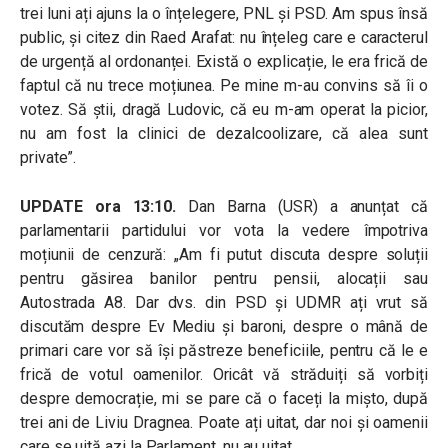
trei luni ați ajuns la o înțelegere, PNL și PSD. Am spus însă
public, și citez din Raed Arafat: nu înțeleg care e caracterul
de urgență al ordonanței. Există o explicație, le era frică de
faptul că nu trece moțiunea. Pe mine m-au convins să îi o
votez. Să știi, dragă Ludovic, că eu m-am operat la picior,
nu am fost la clinici de dezalcoolizare, că alea sunt
private”.
UPDATE ora 13:10.
Dan Barna (USR) a anunțat că
parlamentarii partidului vor vota la vedere împotriva
moțiunii de cenzură: „Am fi putut discuta despre soluții
pentru găsirea banilor pentru pensii, alocații sau
Autostrada A8. Dar dvs. din PSD și UDMR ați vrut să
discutăm despre Ev Mediu și baroni, despre o mână de
primari care vor să își păstreze beneficiile, pentru că le e
frică de votul oamenilor. Oricât vă străduiți să vorbiți
despre democrație, mi se pare că o faceți la mișto, după
trei ani de Liviu Dragnea. Poate ați uitat, dar noi și oamenii
care se uită azi la Parlament, nu au uitat.