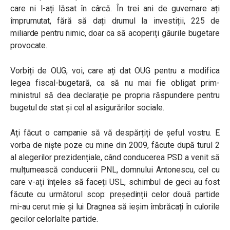
care ni l-ați lăsat în cârcă. În trei ani de guvernare ați
împrumutat, fără să dați drumul la investiții, 225 de
miliarde pentru nimic, doar ca să acoperiți găurile bugetare
provocate.
Vorbiți de OUG, voi, care ați dat OUG pentru a modifica
legea fiscal-bugetară, ca să nu mai fie obligat prim-
ministrul să dea declarație pe propria răspundere pentru
bugetul de stat și cel al asigurărilor sociale.
Ați făcut o campanie să vă despărțiți de șeful vostru. E
vorba de niște poze cu mine din 2009, făcute după turul 2
al alegerilor prezidențiale, când conducerea PSD a venit să
mulțumească conducerii PNL, domnului Antonescu, cel cu
care v-ați înțeles să faceți USL, schimbul de geci au fost
făcute cu următorul scop: președinții celor două partide
mi-au cerut mie și lui Dragnea să ieșim îmbrăcați în culorile
gecilor celorlalte partide.