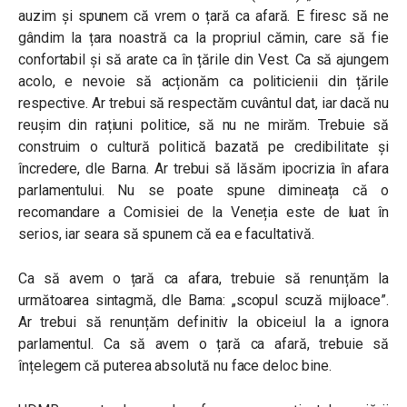
auzim și spunem că vrem o țară ca afară. E firesc să ne
gândim la țara noastră ca la propriul cămin, care să fie
confortabil și să arate ca în țările din Vest. Ca să ajungem
acolo, e nevoie să acționăm ca politicienii din țările
respective. Ar trebui să respectăm cuvântul dat, iar dacă nu
reușim din rațiuni politice, să nu ne mirăm. Trebuie să
construim o cultură politică bazată pe credibilitate și
încredere, dle Barna. Ar trebui să lăsăm ipocrizia în afara
parlamentului. Nu se poate spune dimineața că o
recomandare a Comisiei de la Veneția este de luat în
serios, iar seara să spunem că ea e facultativă.
Ca să avem o țară ca afara, trebuie să renunțăm la
următoarea sintagmă, dle Barna: „scopul scuză mijloace”.
Ar trebui să renunțăm definitiv la obiceiul la a ignora
parlamentul. Ca să avem o țară ca afară, trebuie să
înțelegem că puterea absolută nu face deloc bine.