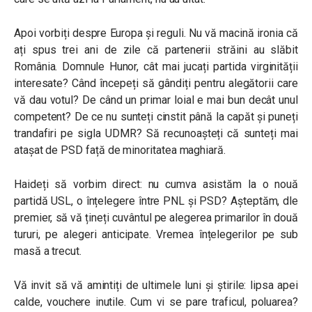
Apoi vorbiți despre Europa și reguli. Nu vă macină ironia că
ați spus trei ani de zile că partenerii străini au slăbit
România. Domnule Hunor, cât mai jucați partida virginității
interesate? Când începeți să gândiți pentru alegătorii care
vă dau votul? De când un primar loial e mai bun decât unul
competent? De ce nu sunteți cinstit până la capăt și puneți
trandafiri pe sigla UDMR? Să recunoașteți că sunteți mai
atașat de PSD față de minoritatea maghiară.
Haideți să vorbim direct: nu cumva asistăm la o nouă
partidă USL, o înțelegere între PNL și PSD? Așteptăm, dle
premier, să vă țineți cuvântul pe alegerea primarilor în două
tururi, pe alegeri anticipate. Vremea înțelegerilor pe sub
masă a trecut.
Vă invit să vă amintiți de ultimele luni și știrile: lipsa apei
calde, vouchere inutile. Cum vi se pare traficul, poluarea?