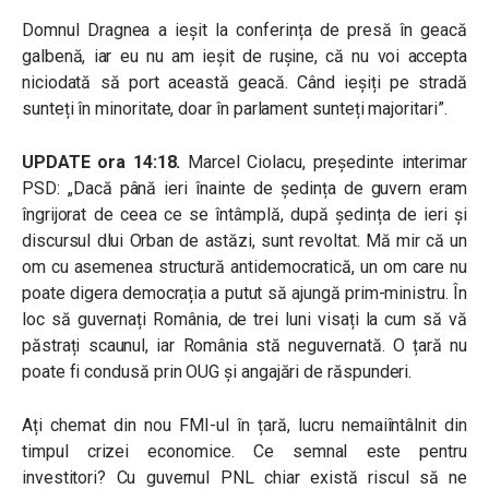
Domnul Dragnea a ieșit la conferința de presă în geacă
galbenă, iar eu nu am ieșit de rușine, că nu voi accepta
niciodată să port această geacă. Când ieșiți pe stradă
sunteți în minoritate, doar în parlament sunteți majoritari”.
UPDATE ora 14:18.
Marcel Ciolacu, președinte interimar
PSD: „Dacă până ieri înainte de ședința de guvern eram
îngrijorat de ceea ce se întâmplă, după ședința de ieri și
discursul dlui Orban de astăzi, sunt revoltat. Mă mir că un
om cu asemenea structură antidemocratică, un om care nu
poate digera democrația a putut să ajungă prim-ministru. În
loc să guvernați România, de trei luni visați la cum să vă
păstrați scaunul, iar România stă neguvernată. O țară nu
poate fi condusă prin OUG și angajări de răspunderi.
Ați chemat din nou FMI-ul în țară, lucru nemaiîntâlnit din
timpul crizei economice. Ce semnal este pentru
investitori? Cu guvernul PNL chiar există riscul să ne