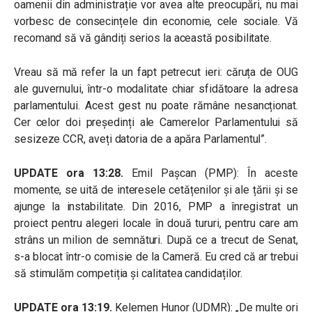
oamenii din administrație vor avea alte preocupări, nu mai
vorbesc de consecințele din economie, cele sociale. Vă
recomand să vă gândiți serios la această posibilitate.
Vreau să mă refer la un fapt petrecut ieri: căruța de OUG
ale guvernului, într-o modalitate chiar sfidătoare la adresa
parlamentului. Acest gest nu poate rămâne nesancționat.
Cer celor doi președinți ale Camerelor Parlamentului să
sesizeze CCR, aveți datoria de a apăra Parlamentul”.
U
PDATE ora 13:28.
Emil Pașcan (PMP): În aceste
momente, se uită de interesele cetățenilor și ale țării și se
ajunge la instabilitate. Din 2016, PMP a înregistrat un
proiect pentru alegeri locale în două tururi, pentru care am
strâns un milion de semnături. După ce a trecut de Senat,
s-a blocat într-o comisie de la Cameră. Eu cred că ar trebui
să stimulăm competiția și calitatea candidaților.
UPDATE ora 13:19.
Kelemen Hunor (UDMR): „De multe ori