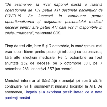
“De asemenea, la nivel național există o rezervă
operațională de 131 paturi ATI destinate pacienților de
COVID-19. Se lucrează în continuare pentru
operaționalizarea și asigurarea personalului medical
necesar pentru alte paturi ATI care vor fi disponibile în
zilele următoare”,
mai anunță GCS.
Timp de trei zile, între 5 și 7 octombrie, în toată țara nu mai
erau locuri libere pentru pacienții infectați cu coronavirus,
fără alte afecțiuni medicale. Pe 5 octombrie au fost
anunțate 252 de decese, pe 6 octombrie 331, pe 7
octombrie 263, iar astăzi, 357 (un record).
Ministrul interimar al Sănătății a anunțat joi seară că, în
continuare, va fi suplimentat numărul locurilor la ATI. De
asemenea,
Ungaria și-a exprimat posibilitatea de a trata
pacienți români
.